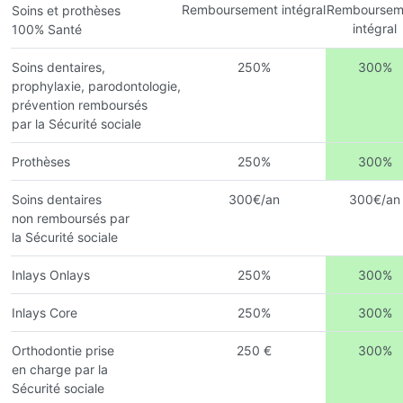
Remboursement intégral
Remboursem
Soins et prothèses
intégral
100% Santé
Soins dentaires,
250%
300%
prophylaxie, parodontologie,
prévention remboursés
par la Sécurité sociale
Prothèses
250%
300%
Soins dentaires
300€/an
300€/an
non remboursés par
la Sécurité sociale
Inlays Onlays
250%
300%
Inlays Core
250%
300%
Orthodontie prise
250 €
300%
en charge par la
Sécurité sociale