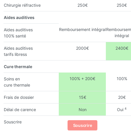
Chirurgie réfractive
250€
250€
Aides auditives
Remboursement intégral
Remboursem
Aides auditives
intégral
100% santé
Aides auditives
2000€
2400€
tarifs libress
Cure thermale
100% + 200€
100%
Soins en
cure thermale
Frais de dossier
15€
20€
4
Délai de carence
Non
Oui
Souscrire
Souscrire