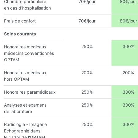
Chambre particulière
70€/jour
80€/jour
en cas d'hospitalisation
Frais de confort
70€/jour
80€/jour
Soins courants
250%
300%
Honoraires médicaux
médecins conventionnés
OPTAM
Honoraires médicaux
200%
200%
hors OPTAM
Honoraires paramédicaux
250%
300%
Analyses et examens
250%
300%
de laboratoire
Radiologie - Imagerie
250%
300%
Echographie dans
le cadre de l'OPTAM