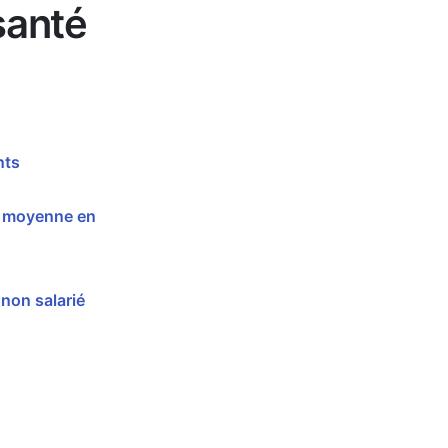
santé
nts
en moyenne en
 non salarié