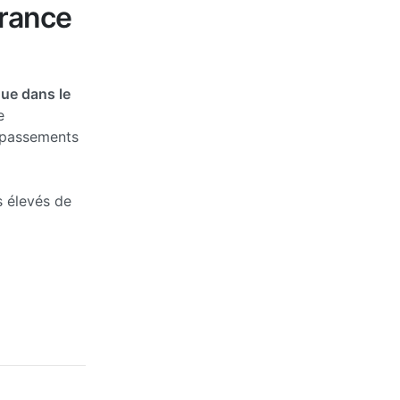
France
que dans le
e
épassements
s élevés de