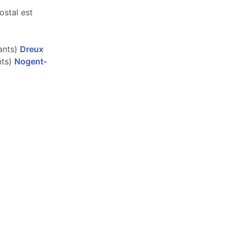
ostal est
ants)
Dreux
nts)
Nogent-