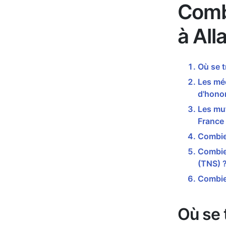
Comb
à Alla
Où se t
Les méd
d'honor
Les mut
France
Combien
Combien
(TNS) 
Combien
Où se t