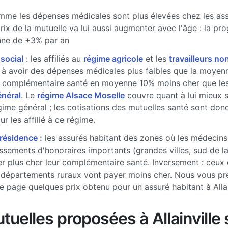
me les dépenses médicales sont plus élevées chez les ass
prix de la mutuelle va lui aussi augmenter avec l'âge : la pr
ne de +3% par an
 social
: les affiliés au
régime agricole
et les
travailleurs non
à avoir des dépenses médicales plus faibles que la moyenne
 complémentaire santé en moyenne 10% moins cher que les 
énéral
. Le
régime Alsace Moselle
couvre quant à lui mieux 
gime général ; les cotisations des mutuelles santé sont don
r les affilié à ce régime.
 résidence :
les assurés habitant des zones où les médecins
sements d'honoraires importants (grandes villes, sud de l
r plus cher leur complémentaire santé. Inversement : ceux 
 départements ruraux vont payer moins cher. Nous vous pr
e page quelques prix obtenu pour un assuré habitant à Allai
tuelles proposées à Allainville 