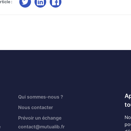
ticle :
Ap
Qui sommes-nous ?
to
Nous contacter
No
Prévoir un échange
po
é
contact@mutualib.fr