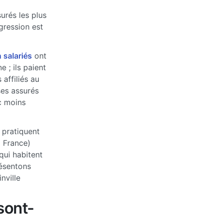
urés les plus
ogression est
 salariés
ont
 ; ils paient
affiliés au
ses assurés
c moins
 pratiquent
a France)
qui habitent
ésentons
nville
sont-