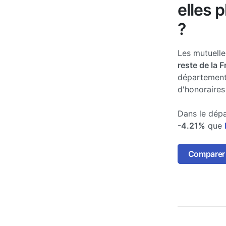
elles 
?
Les mutuell
reste de la 
département
d'honoraires
Dans le dépa
-4.21%
que
Comparer l