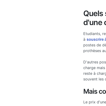
Quels s
d'une 
Etudiants, re
à
souscrire 
postes de d
prothèses au
D'autres po
charge mais 
reste à char
souvent les 
Mais c
Le prix d'un