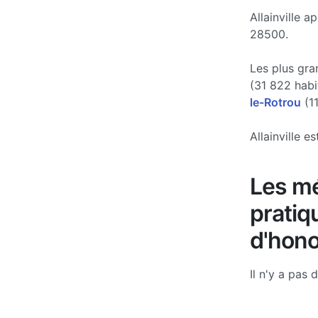
Allainville 
28500.
Les plus gra
(31 822 habi
le-Rotrou
(11
Allainville e
Les mé
pratiq
d'hono
Il n'y a pas 