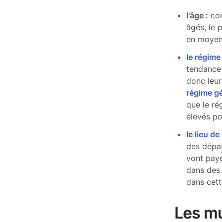
l'âge :
com
âgés, le 
en moyen
le régime
tendance 
donc leur
régime g
que le ré
élevés pou
le lieu de
des dépas
vont paye
dans des
dans cett
Les mu