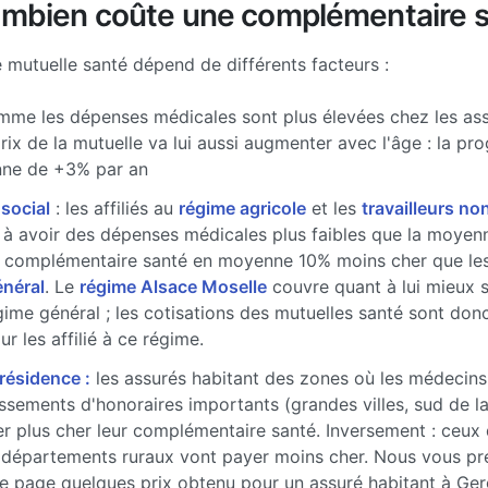
ombien coûte une complémentaire s
e mutuelle santé dépend de différents facteurs :
me les dépenses médicales sont plus élevées chez les ass
prix de la mutuelle va lui aussi augmenter avec l'âge : la pr
ne de +3% par an
 social
: les affiliés au
régime agricole
et les
travailleurs non
à avoir des dépenses médicales plus faibles que la moyenne
 complémentaire santé en moyenne 10% moins cher que les 
énéral
. Le
régime Alsace Moselle
couvre quant à lui mieux 
gime général ; les cotisations des mutuelles santé sont don
r les affilié à ce régime.
 résidence :
les assurés habitant des zones où les médecins
sements d'honoraires importants (grandes villes, sud de l
r plus cher leur complémentaire santé. Inversement : ceux 
 départements ruraux vont payer moins cher. Nous vous pr
e page quelques prix obtenu pour un assuré habitant à Ge