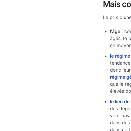
Mais c
Le prix d'un
l'âge :
com
âgés, le 
en moyen
le régime
tendance 
donc leur
régime g
que le ré
élevés pou
le lieu de
des dépas
vont paye
dans des
dans cett