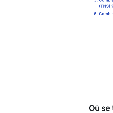
Combien
(TNS) 
Combie
Où se 