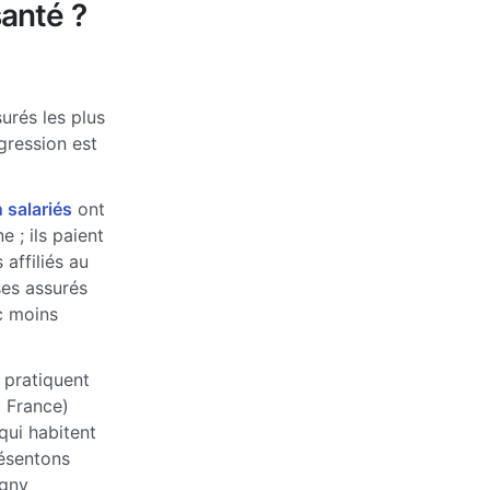
anté ?
urés les plus
ogression est
 salariés
ont
 ; ils paient
affiliés au
ses assurés
c moins
 pratiquent
a France)
qui habitent
ésentons
rgny