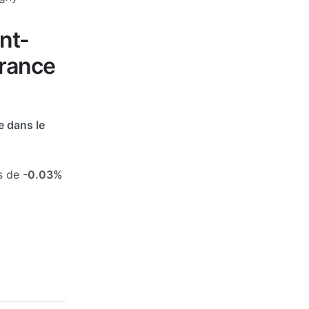
nt-
France
 dans le
és de
-0.03%