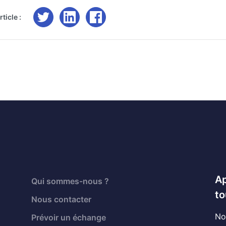
ticle :
Ap
Qui sommes-nous ?
to
Nous contacter
No
Prévoir un échange