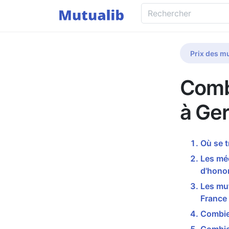
Prix des mu
Comb
à Ge
Où se 
Les mé
d'honor
Les mu
France
Combie