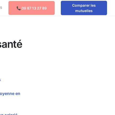
Comparer les
os
📞 09 87 13 27 89
Comparer les mutuelles
mutuelles
santé
s
moyenne en