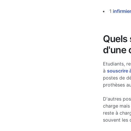
1
infirmie
Quels s
d'une 
Etudiants, re
à
souscrire 
postes de d
prothèses au
D'autres po
charge mais 
reste à char
souvent les 