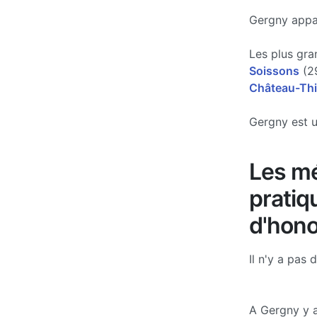
Gergny appar
Les plus gra
Soissons
(29
Château-Thi
Gergny est u
Les mé
pratiq
d'hono
Il n'y a pas 
A Gergny y 