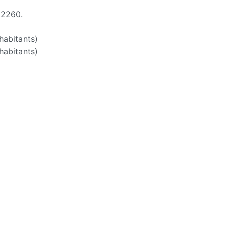
 2260.
abitants)
habitants)