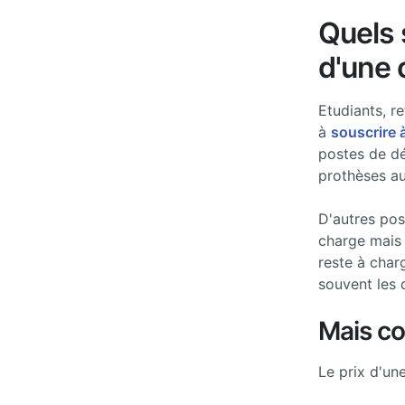
Quels s
d'une 
Etudiants, re
à
souscrire 
postes de d
prothèses au
D'autres po
charge mais 
reste à char
souvent les 
Mais c
Le prix d'un