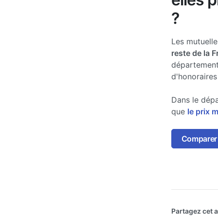
?
Les mutuell
reste de la 
département
d'honoraires
Dans le dépa
que
le prix 
Comparer l
Partagez cet ar