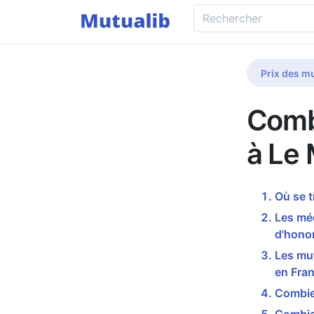
Prix des mu
Comb
à Le 
Où se t
Les mé
d'honor
Les mut
en Fran
Combien