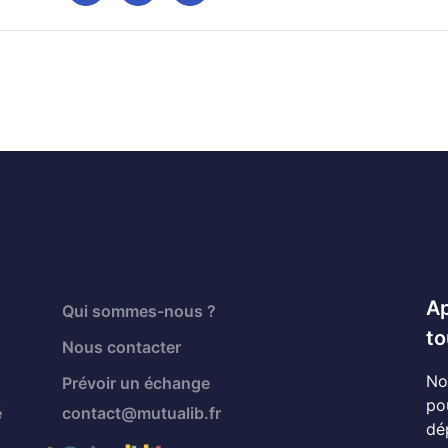
Ap
Qui sommes-nous ?
to
Nous contacter
No
Prévoir un échange
po
é
contact@mutualib.fr
dé