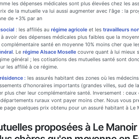
me les dépenses médicales sont plus élevées chez les ass
prix de la mutuelle va lui aussi augmenter avec l'âge : la pr
ne de +3% par an
 social
: les affiliés au
régime agricole
et les
travailleurs non
à avoir des dépenses médicales plus faibles que la moyenne
 complémentaire santé en moyenne 10% moins cher que les 
énéral
. Le
régime Alsace Moselle
couvre quant à lui mieux 
gime général ; les cotisations des mutuelles santé sont don
r les affilié à ce régime.
 résidence :
les assurés habitant des zones où les médecins
sements d'honoraires importants (grandes villes, sud de l
r plus cher leur complémentaire santé. Inversement : ceux 
 départements ruraux vont payer moins cher. Nous vous pr
e page quelques prix obtenu pour un assuré habitant à Le 
tuelles proposées à Le Manoir
plus chères qu'en moyenne en 