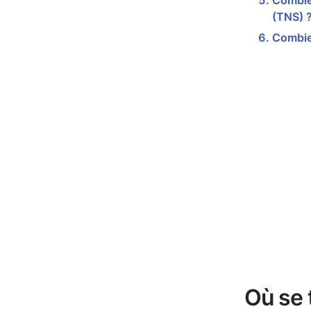
Combien
(TNS) 
Combien
Où se 