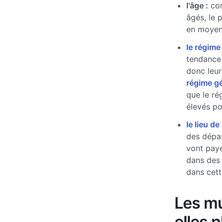
l'âge :
com
âgés, le 
en moyen
le régime
tendance 
donc leur
régime g
que le ré
élevés pou
le lieu de
des dépas
vont paye
dans des
dans cett
Les mu
elles 