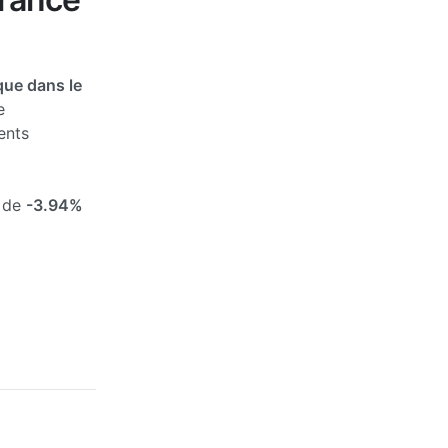
ue dans le
e
ents
s de
-3.94%