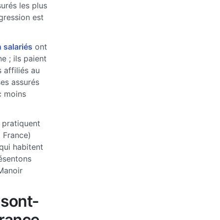
urés les plus
ogression est
 salariés
ont
 ; ils paient
affiliés au
ses assurés
c moins
 pratiquent
a France)
qui habitent
ésentons
Manoir
 sont-
France