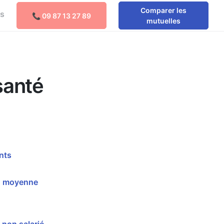
Comparer les
os
📞 09 87 13 27 89
Comparer les mutuelles
mutuelles
santé
nts
en moyenne