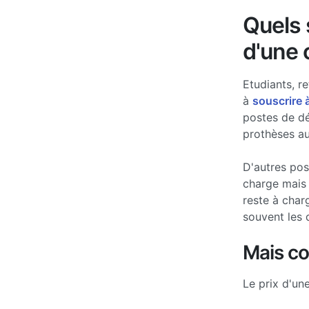
Quels s
d'une 
Etudiants, re
à
souscrire 
postes de d
prothèses au
D'autres po
charge mais 
reste à char
souvent les 
Mais c
Le prix d'un