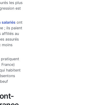
urés les plus
ogression est
 salariés
ont
 ; ils paient
affiliés au
ses assurés
c moins
 pratiquent
a France)
qui habitent
ésentons
rbeuf
ont-
France