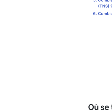
Combien
(TNS) 
Combie
Où se 