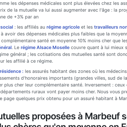
me les dépenses médicales sont plus élevées chez les ass
prix de la mutuelle va lui aussi augmenter avec l'âge : la pr
ne de +3% par an
 social
: les affiliés au
régime agricole
et les
travailleurs non
à avoir des dépenses médicales plus faibles que la moyenne
 complémentaire santé en moyenne 10% moins cher que les 
énéral
. Le
régime Alsace Moselle
couvre quant à lui mieux 
gime général ; les cotisations des mutuelles santé sont don
r les affilié à ce régime.
 résidence :
les assurés habitant des zones où les médecins
sements d'honoraires importants (grandes villes, sud de l
r plus cher leur complémentaire santé. Inversement : ceux 
 départements ruraux vont payer moins cher. Nous vous pr
e page quelques prix obtenu pour un assuré habitant à Ma
tuelles proposées à Marbeuf s
plus chères qu'en moyenne en 