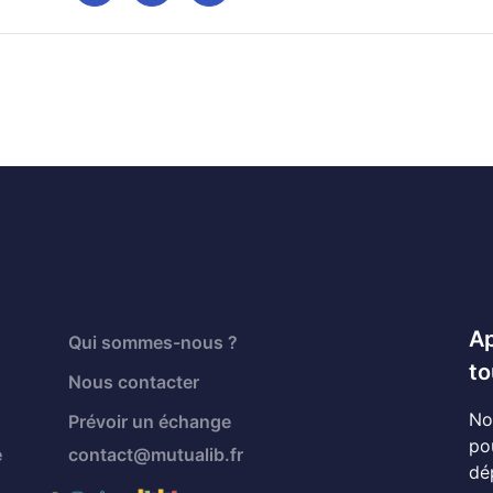
Ap
Qui sommes-nous ?
to
Nous contacter
No
Prévoir un échange
po
é
contact@mutualib.fr
dé