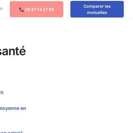
Comparer les
os
📞 09 87 13 27 89
Comparer les mutuelles
mutuelles
santé
ts
 moyenne en