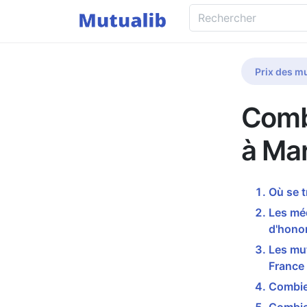
Prix des mu
Comb
à Ma
Où se 
Les mé
d'honor
Les mu
France
Combie