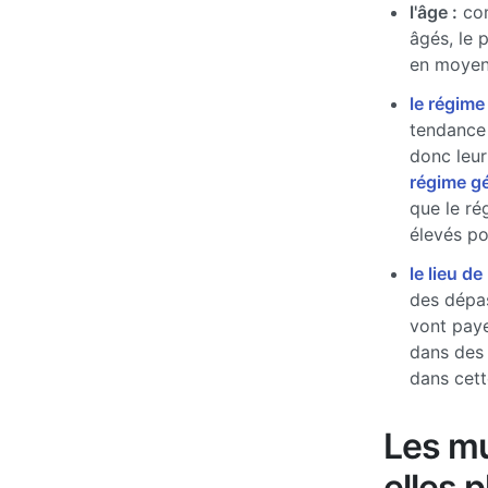
l'âge :
com
âgés, le 
en moyen
le régime
tendance 
donc leur
régime g
que le ré
élevés pou
le lieu de
des dépas
vont paye
dans des
dans cett
Les mu
elles 