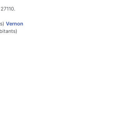
 27110.
ts)
Vernon
itants)