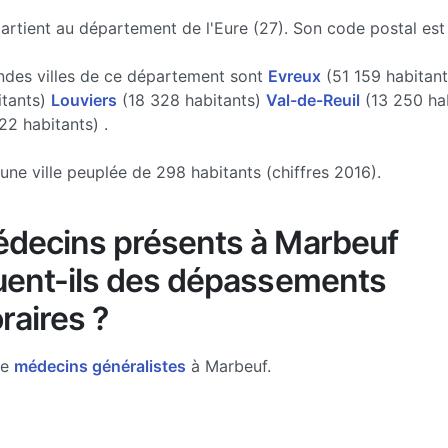
rtient au département de l'Eure (27). Son code postal est
ndes villes de ce département sont
Evreux
(51 159 habitan
itants)
Louviers
(18 328 habitants)
Val-de-Reuil
(13 250 hab
22 habitants) .
une ville peuplée de 298 habitants (chiffres 2016).
decins présents à Marbeuf
uent-ils des dépassements
raires ?
de
médecins généralistes
à Marbeuf.