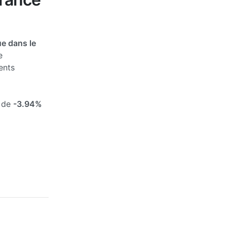
e dans le
e
ents
s de
-3.94%