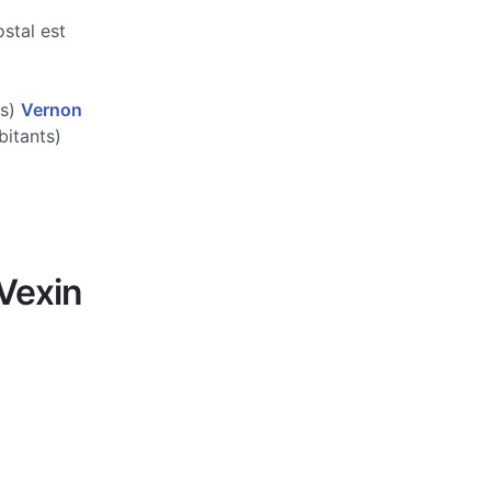
stal est
ts)
Vernon
itants)
Vexin