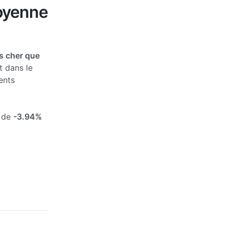
moyenne
s cher que
t dans le
ents
s de
-3.94%