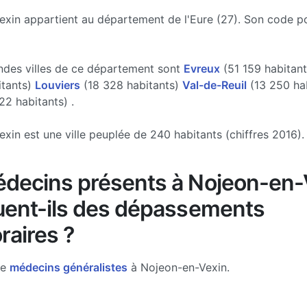
xin appartient au département de l'Eure (27). Son code po
ndes villes de ce département sont
Evreux
(51 159 habitan
itants)
Louviers
(18 328 habitants)
Val-de-Reuil
(13 250 hab
22 habitants) .
xin est une ville peuplée de 240 habitants (chiffres 2016).
decins présents à Nojeon-en-
uent-ils des dépassements
raires ?
de
médecins généralistes
à Nojeon-en-Vexin.