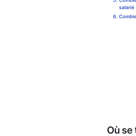
Combien
salarié
Combie
Où se 