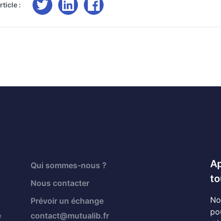
ticle :
Ap
Qui sommes-nous ?
to
Nous contacter
No
Prévoir un échange
po
é
contact@mutualib.fr