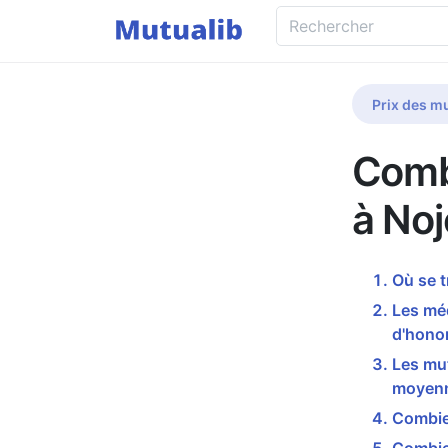
Prix des mu
Comb
à No
Où se 
Les mé
d'honor
Les mut
moyenn
Combie