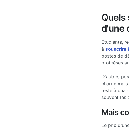
Quels s
d'une 
Etudiants, re
à
souscrire 
postes de d
prothèses au
D'autres po
charge mais 
reste à char
souvent les 
Mais c
Le prix d'un