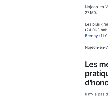
Nojeon-en-Ve
27150.
Les plus gra
(24 063 hab
Bernay
(11 0
Nojeon-en-Ve
Les mé
pratiq
d'hono
Il n'y a pas 