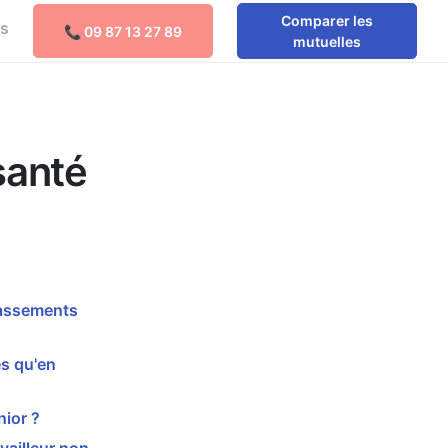
Comparer les
os
📞 09 87 13 27 89
Comparer les mutuelles
mutuelles
santé
passements
s qu'en
ior ?