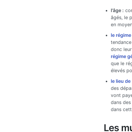
l'âge :
com
âgés, le 
en moyen
le régime
tendance 
donc leur
régime g
que le ré
élevés pou
le lieu de
des dépas
vont paye
dans des
dans cett
Les mu