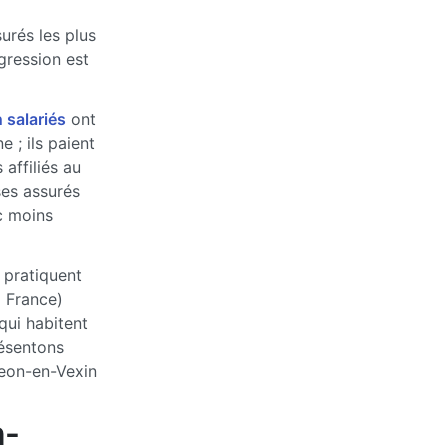
urés les plus
ogression est
 salariés
ont
 ; ils paient
affiliés au
ses assurés
c moins
 pratiquent
a France)
qui habitent
ésentons
jeon-en-Vexin
n-