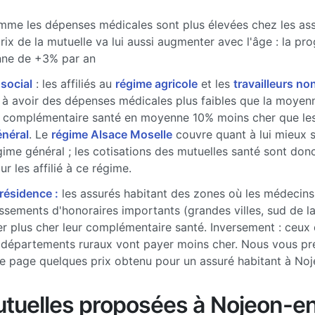
me les dépenses médicales sont plus élevées chez les ass
prix de la mutuelle va lui aussi augmenter avec l'âge : la pr
ne de +3% par an
 social
: les affiliés au
régime agricole
et les
travailleurs non
à avoir des dépenses médicales plus faibles que la moyenne
 complémentaire santé en moyenne 10% moins cher que les 
énéral
. Le
régime Alsace Moselle
couvre quant à lui mieux 
gime général ; les cotisations des mutuelles santé sont don
r les affilié à ce régime.
 résidence :
les assurés habitant des zones où les médecins
sements d'honoraires importants (grandes villes, sud de l
r plus cher leur complémentaire santé. Inversement : ceux 
 départements ruraux vont payer moins cher. Nous vous pr
e page quelques prix obtenu pour un assuré habitant à No
tuelles proposées à Nojeon-e