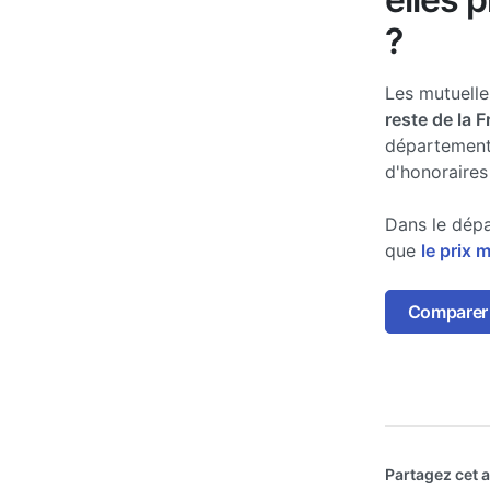
?
Les mutuell
reste de la 
département
d'honoraires
Dans le dépa
que
le prix 
Comparer l
Partagez cet ar