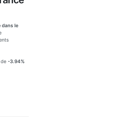
 dans le
e
ents
s de
-3.94%