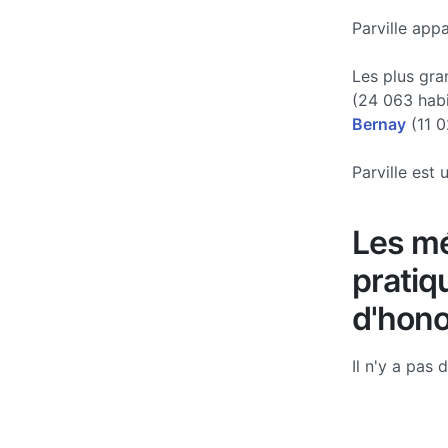
Parville app
Les plus gra
(24 063 hab
Bernay
(11 0
Parville est 
Les mé
pratiq
d'hono
Il n'y a pas 