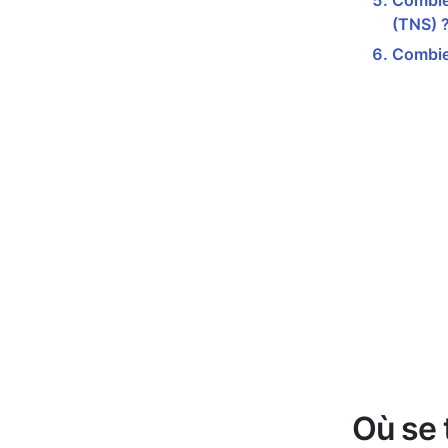
Combien
(TNS) 
Combien
Où se 