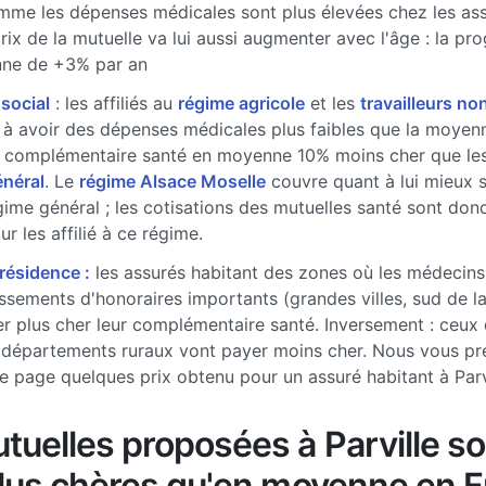
me les dépenses médicales sont plus élevées chez les ass
prix de la mutuelle va lui aussi augmenter avec l'âge : la pr
ne de +3% par an
 social
: les affiliés au
régime agricole
et les
travailleurs non
à avoir des dépenses médicales plus faibles que la moyenne
 complémentaire santé en moyenne 10% moins cher que les 
énéral
. Le
régime Alsace Moselle
couvre quant à lui mieux 
gime général ; les cotisations des mutuelles santé sont don
r les affilié à ce régime.
 résidence :
les assurés habitant des zones où les médecins
sements d'honoraires importants (grandes villes, sud de l
r plus cher leur complémentaire santé. Inversement : ceux 
 départements ruraux vont payer moins cher. Nous vous pr
e page quelques prix obtenu pour un assuré habitant à Parv
tuelles proposées à Parville so
plus chères qu'en moyenne en 