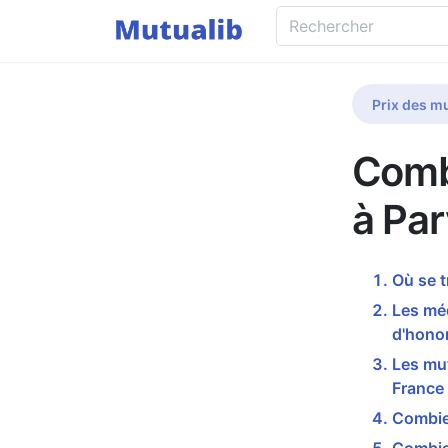
Prix des mu
Comb
à Par
Où se t
Les méd
d'honor
Les mut
France
Combien