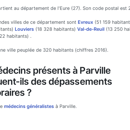
artient au département de l'Eure (27). Son code postal est 
ndes villes de ce département sont
Evreux
(51 159 habitan
itants)
Louviers
(18 328 habitants)
Val-de-Reuil
(13 250 hab
22 habitants) .
une ville peuplée de 320 habitants (chiffres 2016).
decins présents à Parville
uent-ils des dépassements
raires ?
de
médecins généralistes
à Parville.