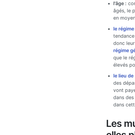
l'âge :
com
âgés, le 
en moyen
le régime
tendance 
donc leur
régime g
que le ré
élevés pou
le lieu de
des dépas
vont paye
dans des
dans cett
Les mu
elles 