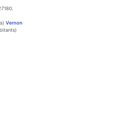
27180.
ts)
Vernon
itants)