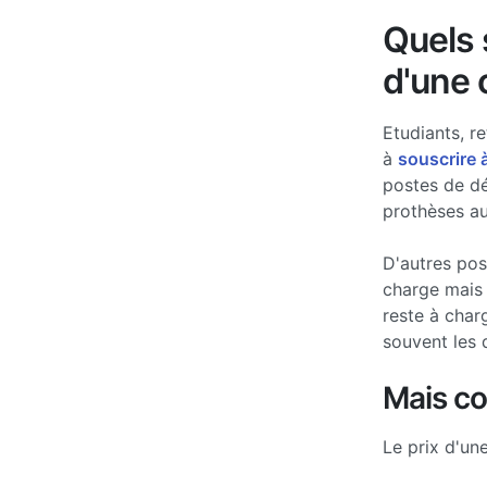
Quels s
d'une 
Etudiants, re
à
souscrire 
postes de d
prothèses au
D'autres po
charge mais 
reste à char
souvent les 
Mais c
Le prix d'un