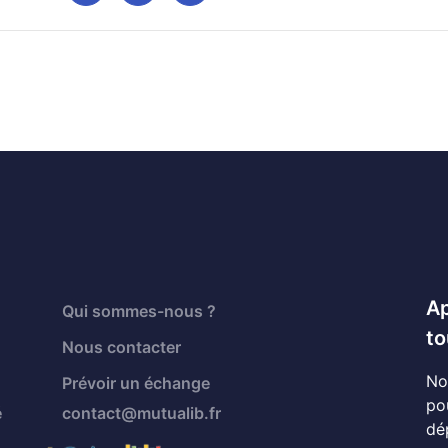
Ap
Qui sommes-nous ?
to
Nous contacter
No
Prévoir un échange
po
é
contact@mutualib.fr
dé