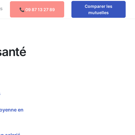
Comparer les
os
📞 09 87 13 27 89
Comparer les mutuelles
mutuelles
santé
s
moyenne en