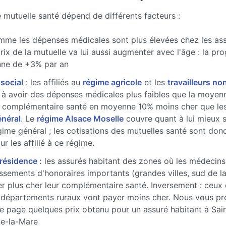
e mutuelle santé dépend de différents facteurs :
me les dépenses médicales sont plus élevées chez les ass
prix de la mutuelle va lui aussi augmenter avec l'âge : la pr
ne de +3% par an
 social
: les affiliés au
régime agricole
et les
travailleurs non
à avoir des dépenses médicales plus faibles que la moyenne
 complémentaire santé en moyenne 10% moins cher que les 
énéral
. Le
régime Alsace Moselle
couvre quant à lui mieux 
gime général ; les cotisations des mutuelles santé sont don
r les affilié à ce régime.
 résidence :
les assurés habitant des zones où les médecins
sements d'honoraires importants (grandes villes, sud de l
r plus cher leur complémentaire santé. Inversement : ceux 
 départements ruraux vont payer moins cher. Nous vous pr
e page quelques prix obtenu pour un assuré habitant à Sai
e-la-Mare