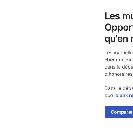
Les mu
Opport
qu'en 
Les mutuell
cher que dan
dans le dép
d'honoraires
Dans le dépa
que
le prix 
Comparer 