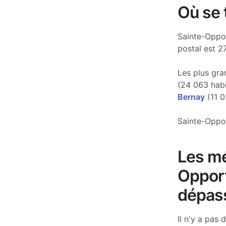
Où se 
Sainte-Oppor
postal est 2
Les plus gra
(24 063 hab
Bernay
(11 0
Sainte-Oppor
Les mé
Opport
dépass
Il n'y a pas 