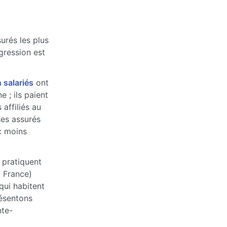
urés les plus
ogression est
 salariés
ont
 ; ils paient
affiliés au
ses assurés
c moins
 pratiquent
a France)
qui habitent
ésentons
nte-