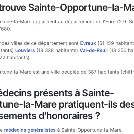
trouve Sainte-Opportune-la-Ma
tune-la-Mare appartient au département de l'Eure (27). S
7680.
ndes villes de ce département sont
Evreux
(51 159 habitan
itants)
Louviers
(18 328 habitants)
Val-de-Reuil
(13 250 hab
22 habitants) .
tune-la-Mare est une ville peuplée de 387 habitants (chiff
decins présents à Sainte-
une-la-Mare pratiquent-ils de
ements d'honoraires ?
de
médecins généralistes
à Sainte-Opportune-la-Mare.