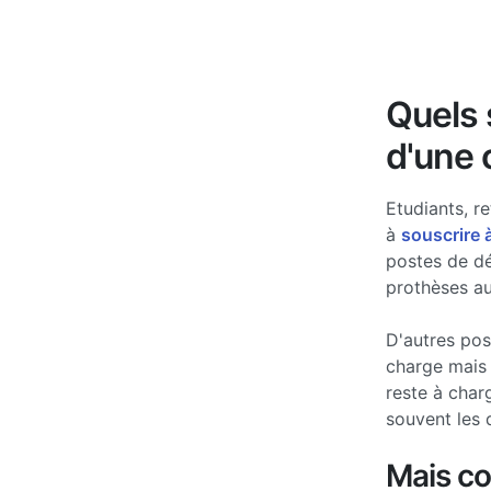
Quels s
d'une 
Etudiants, re
à
souscrire 
postes de d
prothèses au
D'autres po
charge mais 
reste à char
souvent les 
Mais c