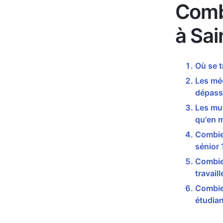
Comb
à Sa
Où se 
Les méd
dépass
Les mut
qu'en 
Combie
sénior 
Combie
travail
Combie
étudian