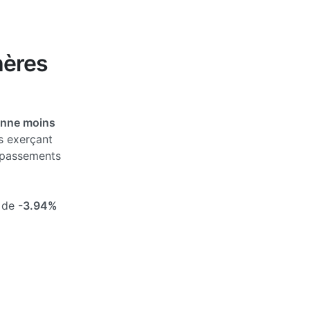
hères
enne moins
s exerçant
épassements
s de
-3.94%