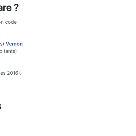
re ?
on code
ts)
Vernon
itants)
res 2016).
s