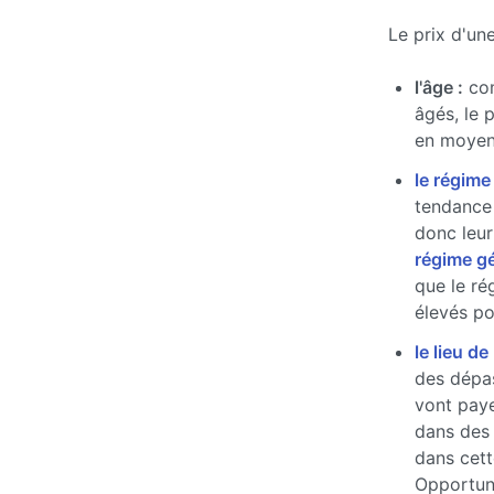
Le prix d'un
l'âge :
com
âgés, le 
en moyen
le régime
tendance 
donc leur
régime g
que le ré
élevés pou
le lieu de
des dépas
vont paye
dans des
dans cett
Opportun