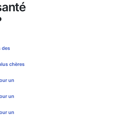
santé
?
s des
plus chères
our un
our un
our un