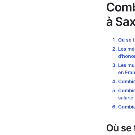
Comb
à Sa
Où se 
Les mé
d'honor
Les mu
en Fran
Combie
Combien
salarié
Combie
Où se 