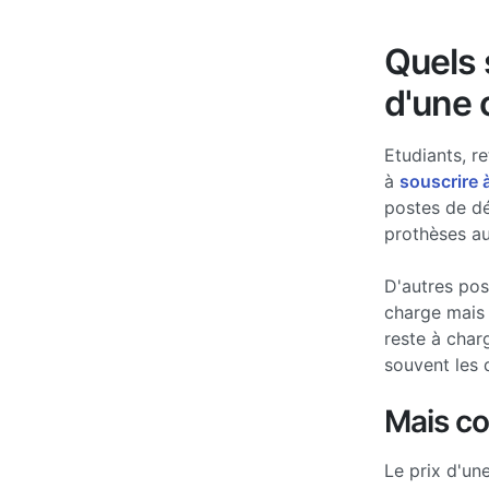
Quels s
d'une 
Etudiants, re
à
souscrire 
postes de d
prothèses au
D'autres po
charge mais 
reste à char
souvent les 
Mais c
Le prix d'un