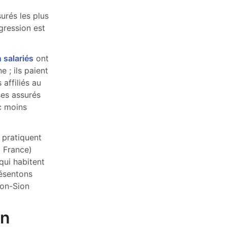
urés les plus
ogression est
 salariés
ont
 ; ils paient
affiliés au
ses assurés
c moins
 pratiquent
a France)
qui habitent
ésentons
xon-Sion
on