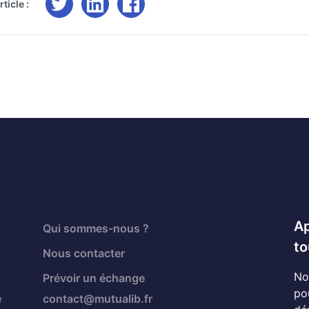
ticle :
Ap
Qui sommes-nous ?
to
Nous contacter
No
Prévoir un échange
po
é
contact@mutualib.fr