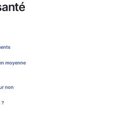
santé
ments
'en moyenne
ur non
 ?