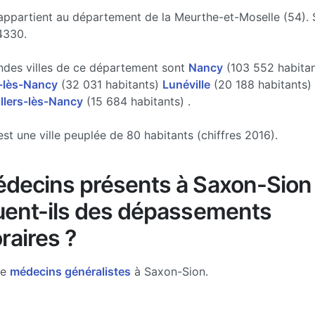
appartient au département de la Meurthe-et-Moselle (54).
4330.
ndes villes de ce département sont
Nancy
(103 552 habitan
-lès-Nancy
(32 031 habitants)
Lunéville
(20 188 habitants)
illers-lès-Nancy
(15 684 habitants) .
st une ville peuplée de 80 habitants (chiffres 2016).
decins présents à Saxon-Sion
uent-ils des dépassements
raires ?
de
médecins généralistes
à Saxon-Sion.