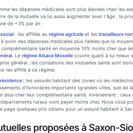
me les dépenses médicales sont plus élevées chez les ass
prix de la mutuelle va lui aussi augmenter avec l'âge : la pr
ne de +3% par an
 social
: les affiliés au
régime agricole
et les
travailleurs non
à avoir des dépenses médicales plus faibles que la moyenne
 complémentaire santé en moyenne 10% moins cher que les 
énéral
. Le
régime Alsace Moselle
couvre quant à lui mieux 
gime général ; les cotisations des mutuelles santé sont don
r les affilié à ce régime.
 résidence :
les assurés habitant des zones où les médecins
sements d'honoraires importants (grandes villes, sud de l
r plus cher leur complémentaire santé. Inversement : ceux 
 départements ruraux vont payer moins cher. Nous vous pr
e page quelques prix obtenu pour un assuré habitant à Sa
tuelles proposées à Saxon-Si