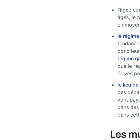
l'âge :
com
âgés, le 
en moyen
le régime
tendance 
donc leur
régime g
que le ré
élevés pou
le lieu de
des dépas
vont paye
dans des
dans cett
Les mu