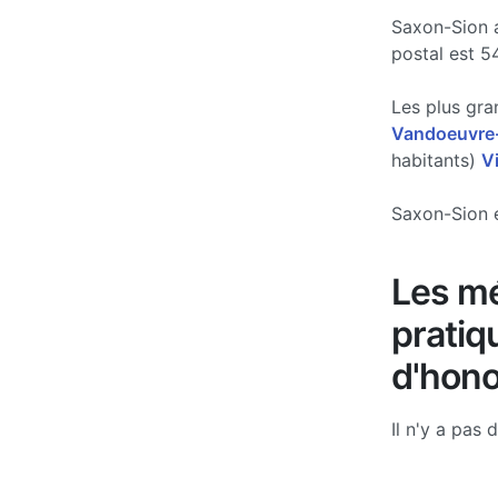
Saxon-Sion 
postal est 5
Les plus gra
Vandoeuvre
habitants)
V
Saxon-Sion e
Les mé
pratiq
d'hono
Il n'y a pas 