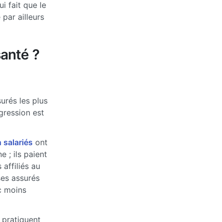
 fait que le
par ailleurs
anté ?
urés les plus
ogression est
 salariés
ont
 ; ils paient
affiliés au
ses assurés
c moins
 pratiquent