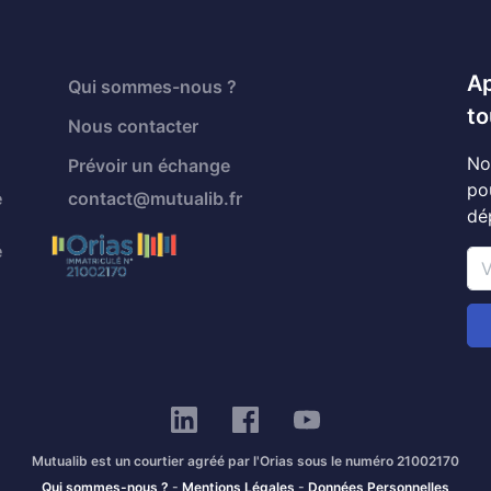
Ap
Qui sommes-nous ?
to
Nous contacter
No
Prévoir un échange
po
é
contact@mutualib.fr
dé
é
Mutualib est un courtier agréé par l'Orias sous le numéro 21002170
Qui sommes-nous ?
-
Mentions Légales
-
Données Personnelles