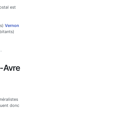
ostal est
ts)
Vernon
itants)
.
r-Avre
néralistes
ctuent donc