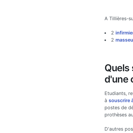
A Tillières-s
2
infirmie
2
masseur
Quels s
d'une 
Etudiants, re
à
souscrire 
postes de d
prothèses au
D'autres po