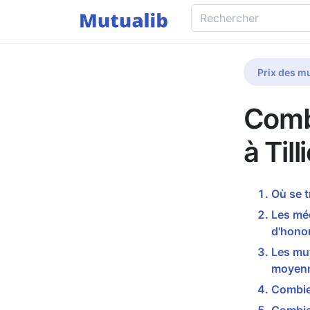
Prix des mu
Comb
à Til
Où se t
Les méd
d'honor
Les mut
moyenn
Combien