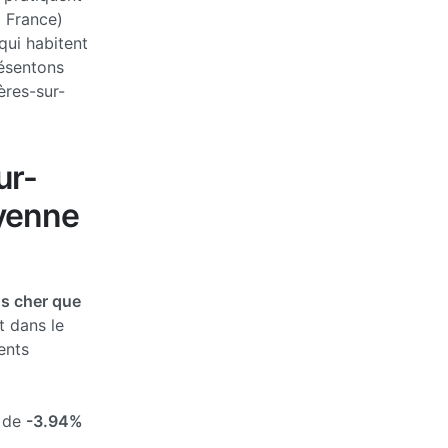
a France)
qui habitent
ésentons
ères-sur-
ur-
oyenne
ns cher que
t dans le
ents
s de
-3.94%