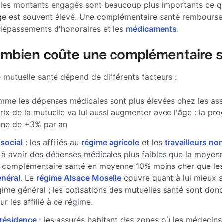
les montants engagés sont beaucoup plus importants ce qui
ge est souvent élevé. Une complémentaire santé rembourse 
dépassements d'honoraires et les
médicaments
.
ombien coûte une complémentaire s
e mutuelle santé dépend de différents facteurs :
me les dépenses médicales sont plus élevées chez les ass
prix de la mutuelle va lui aussi augmenter avec l'âge : la pr
ne de +3% par an
 social
: les affiliés au
régime agricole
et les
travailleurs non
à avoir des dépenses médicales plus faibles que la moyenne
 complémentaire santé en moyenne 10% moins cher que les 
énéral
. Le
régime Alsace Moselle
couvre quant à lui mieux 
gime général ; les cotisations des mutuelles santé sont don
r les affilié à ce régime.
 résidence :
les assurés habitant des zones où les médecins