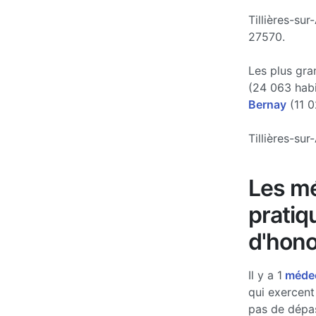
Tillières-su
27570.
Les plus gra
(24 063 hab
Bernay
(11 0
Tillières-sur
Les mé
pratiq
d'hono
Il y a 1
médec
qui exercent 
pas de dépa