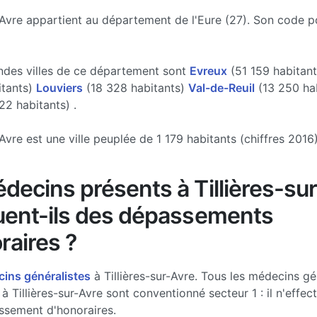
r-Avre appartient au département de l'Eure (27). Son code p
ndes villes de ce département sont
Evreux
(51 159 habitan
itants)
Louviers
(18 328 habitants)
Val-de-Reuil
(13 250 hab
22 habitants) .
-Avre est une ville peuplée de 1 179 habitants (chiffres 2016)
decins présents à Tillières-su
uent-ils des dépassements
raires ?
ins généralistes
à Tillières-sur-Avre. Tous les médecins gé
à Tillières-sur-Avre sont conventionné secteur 1 : il n'effe
ssement d'honoraires.