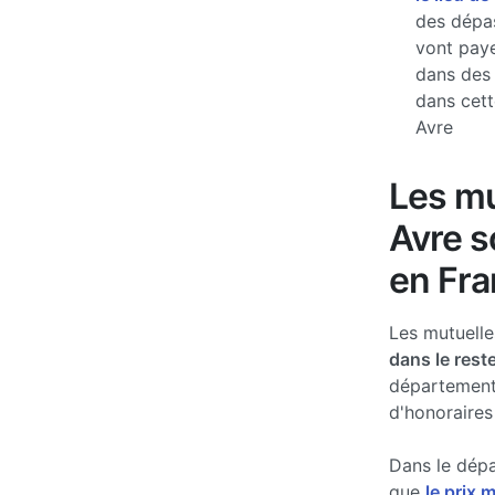
des dépas
vont paye
dans des
dans cett
Avre
Les mu
Avre s
en Fra
Les mutuell
dans le rest
département
d'honoraires
Dans le dépa
que
le prix 