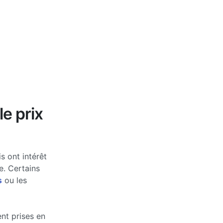
le prix
s ont intérêt
e. Certains
s
ou les
nt prises en