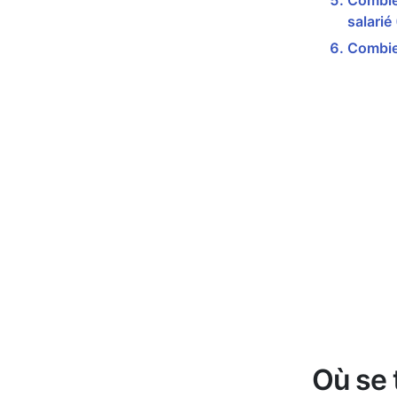
Combien
salarié
Combien
Où se 