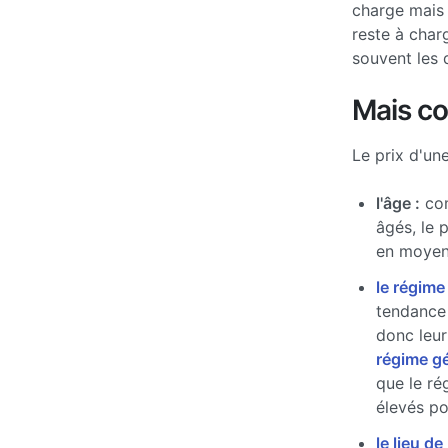
charge mais 
reste à char
souvent les 
Mais c
Le prix d'un
l'âge :
com
âgés, le 
en moyen
le régime
tendance 
donc leur
régime g
que le ré
élevés pou
le lieu de