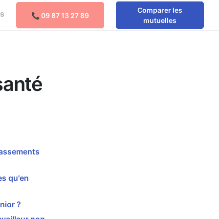
Comparer les
os
📞 09 87 13 27 89
Comparer les mutuelles
mutuelles
santé
épassements
es qu'en
nior ?