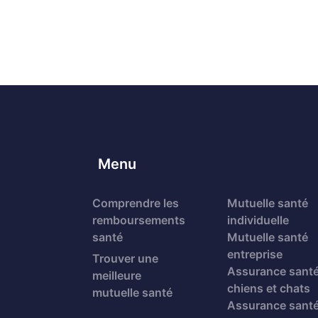
Menu
Comprendre les
Mutuelle santé
remboursements
individuelle
santé
Mutuelle santé
entreprise
Trouver une
Assurance sant
meilleure
chiens et chats
mutuelle santé
Assurance sant