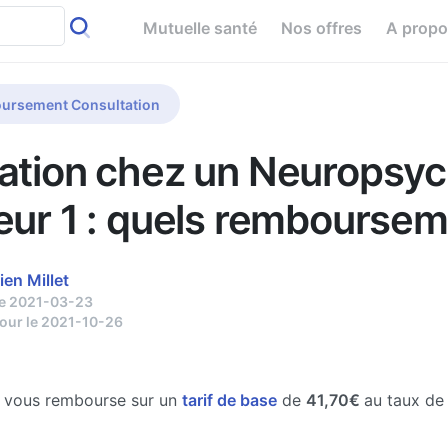
Mutuelle santé
Nos offres
A prop
ursement Consultation
ation chez un Neuropsyc
eur 1 : quels remboursem
ien Millet
le 2021-03-23
jour le 2021-10-26
e vous rembourse sur un
tarif de base
de
41,70€
au taux d