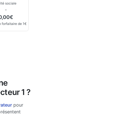
ité sociale
-
0,00€
 forfaitaire de 1€
une
cteur 1 ?
rateur
pour
présentent