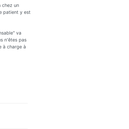
n chez un
e patient y est
nsable" va
s n'êtes pas
e à charge à