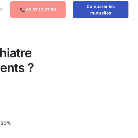
Comparer les
os
📞 09 87 13 27 89
mutuelles
hiatre
ents ?
e
30%