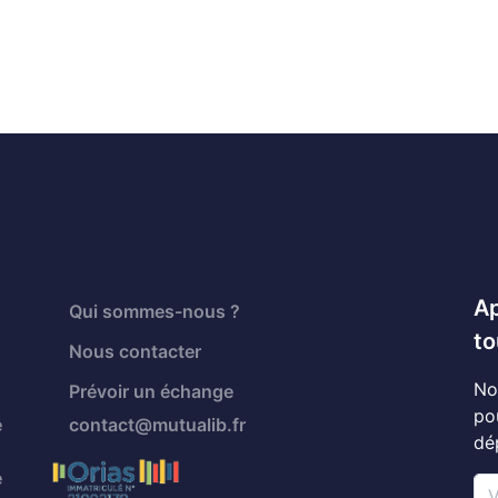
Ap
Qui sommes-nous ?
to
Nous contacter
No
Prévoir un échange
po
é
contact@mutualib.fr
dé
é