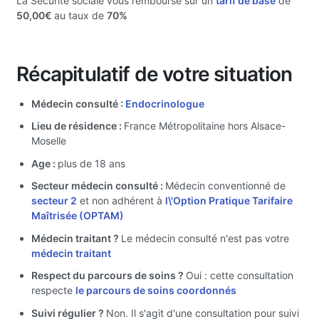
La Sécurité sociale vous rembourse sur un
tarif de base
de
50,00€
au taux de
70%
Récapitulatif de votre situation
Médecin consulté :
Endocrinologue
Lieu de résidence :
France Métropolitaine hors Alsace-
Moselle
Age :
plus de 18 ans
Secteur médecin consulté :
Médecin conventionné de
secteur 2
et non adhérent à
l\'Option Pratique Tarifaire
Maîtrisée (OPTAM)
Médecin traitant ?
Le médecin consulté n'est pas votre
médecin traitant
Respect du parcours de soins ?
Oui : cette consultation
respecte
le parcours de soins coordonnés
Suivi régulier ?
Non. Il s'agit d'une consultation pour suivi