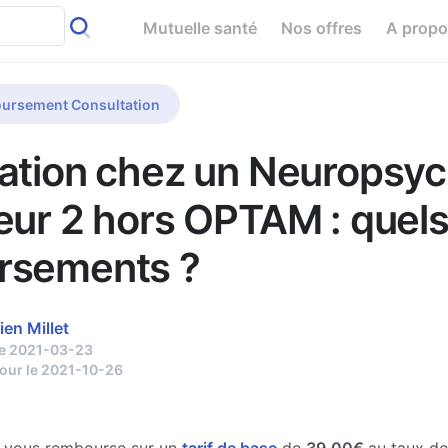
Mutuelle santé
Nos offres
A prop
ursement Consultation
ation chez un Neuropsyc
eur 2 hors OPTAM : quel
rsements ?
ien Millet
le 2021-03-23
jour le 2021-10-26