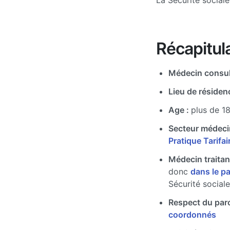
La Sécurité social
Récapitula
Médecin consul
Lieu de résiden
Age :
plus de 1
Secteur médeci
Pratique Tarifa
Médecin traitan
donc
dans le p
Sécurité sociale
Respect du par
coordonnés