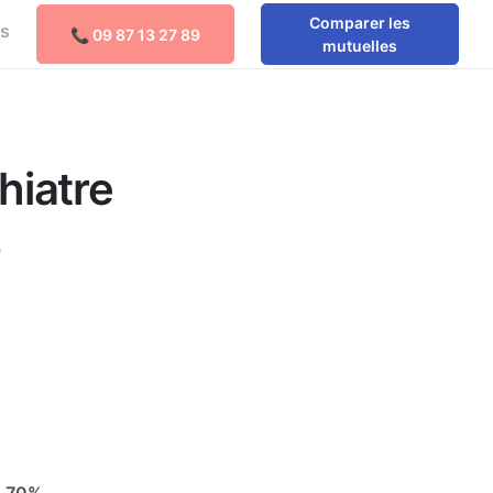
Comparer les
os
📞 09 87 13 27 89
mutuelles
hiatre
s