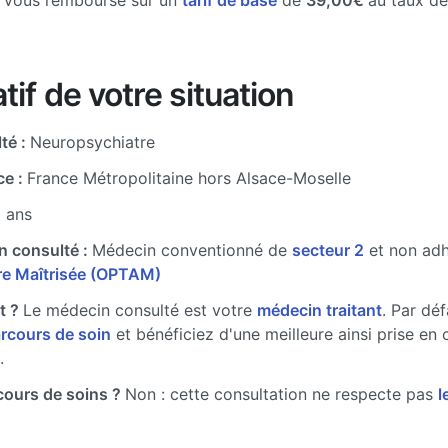
e vous rembourse sur un
tarif de base
de
39,00€
au taux d
tif de votre situation
té :
Neuropsychiatre
ce :
France Métropolitaine hors Alsace-Moselle
8 ans
n consulté :
Médecin conventionné de
secteur 2
et non ad
ire Maîtrisée (OPTAM)
t ?
Le médecin consulté est votre
médecin traitant
. Par dé
arcours de soin
et bénéficiez d'une meilleure ainsi prise en 
.
cours de soins ?
Non : cette consultation ne respecte pas
l