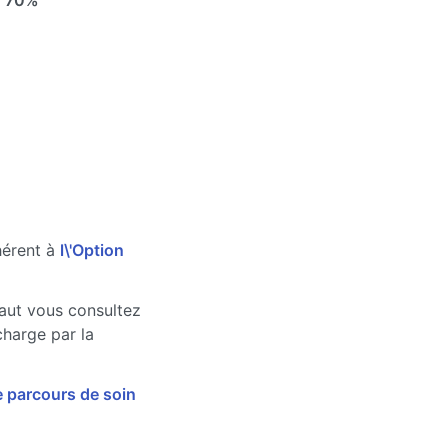
e
70%
hérent à
l\'Option
faut vous consultez
charge par la
e parcours de soin