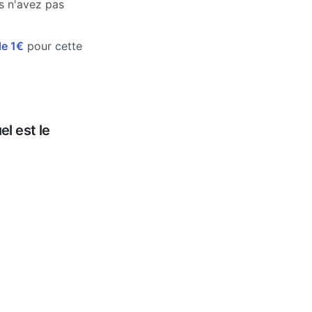
us n'avez pas
de 1€
pour cette
l est le