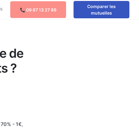
Comparer les
os
📞 09 87 13 27 89
mutuelles
e de
s ?
e
70%
- 1€
,