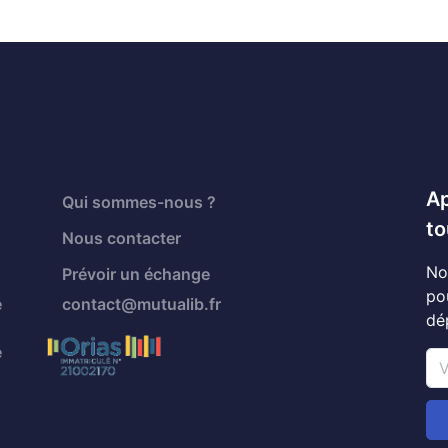
Ap
Qui sommes-nous ?
to
Nous contacter
No
Prévoir un échange
po
é
contact@mutualib.fr
dé
é