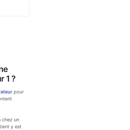
une
r 1 ?
rateur
pour
entent
n chez un
tient y est