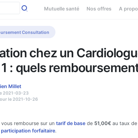
Mutuelle santé
Nos offres
A prop
ursement Consultation
ation chez un Cardiologu
 1 : quels remboursement
ien Millet
le 2021-03-23
jour le 2021-10-26
e vous rembourse sur un
tarif de base
de
51,00€
au taux d
 participation forfaitaire
.