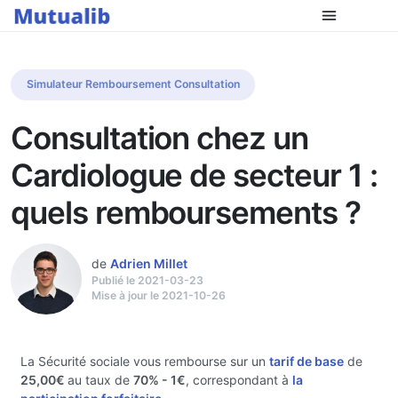
Simulateur Remboursement Consultation
Consultation chez un
Cardiologue de secteur 1 :
quels remboursements ?
de
Adrien Millet
Publié le 2021-03-23
Mise à jour le 2021-10-26
La Sécurité sociale vous rembourse sur un
tarif de base
de
25,00€
au taux de
70%
- 1€
, correspondant à
la