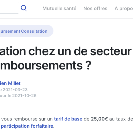
Mutuelle santé
Nos offres
A prop
ursement Consultation
ation chez un de secteur 
emboursements ?
ien Millet
le 2021-03-23
jour le 2021-10-26
e vous rembourse sur un
tarif de base
de
25,00€
au taux d
 participation forfaitaire
.