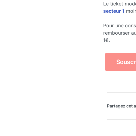
Le ticket mod
secteur 1
moins
Pour une consu
rembourser a
1€.
Souscr
Partagez cet ar