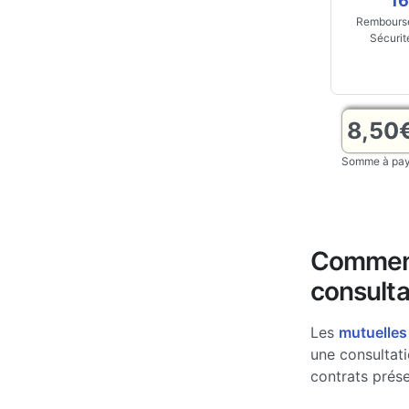
16
Rembourse
Sécurit
8,50
Somme à paye
Comment
consulta
Les
mutuelles
une consultati
contrats prése