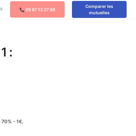
Comparer les
os
📞 09 87 13 27 89
mutuelles
1 :
e
70%
- 1€
,