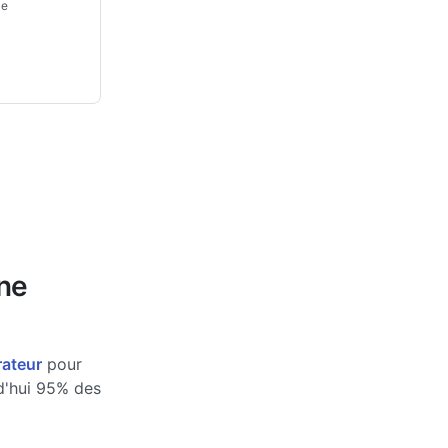
le
une
rateur
pour
rd'hui 95% des