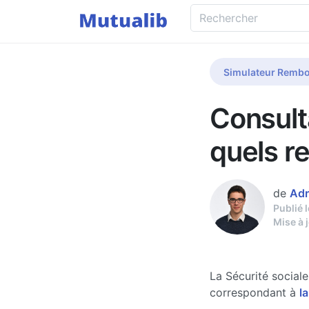
Simulateur Rembo
Consult
quels r
de
Adr
Publié 
Mise à 
La Sécurité social
correspondant à
la