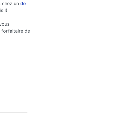
n chez un
de
s !).
 vous
forfaitaire de