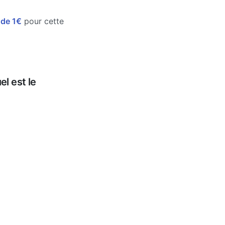
e de 1€
pour cette
l est le