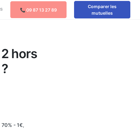
Comparer les
os
📞 09 87 13 27 89
mutuelles
 2 hors
 ?
e
70%
- 1€
,