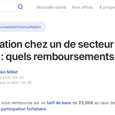
Mutuelle santé
Nos offres
A prop
ursement Consultation
ation chez un de secteur
: quels remboursements
ien Millet
le 2021-03-23
jour le 2021-10-26
e vous rembourse sur un
tarif de base
de
23,00€
au taux d
 participation forfaitaire
.