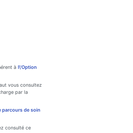
hérent à
l\'Option
faut vous consultez
charge par la
e parcours de soin
vez consulté ce