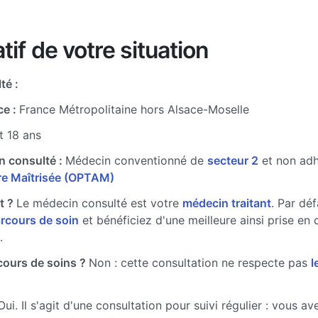
tif de votre situation
té :
ce :
France Métropolitaine hors Alsace-Moselle
t 18 ans
n consulté :
Médecin conventionné de
secteur 2
et non ad
ire Maîtrisée (OPTAM)
t ?
Le médecin consulté est votre
médecin traitant
. Par dé
arcours de soin
et bénéficiez d'une meilleure ainsi prise en 
.
cours de soins ?
Non : cette consultation ne respecte pas
l
Oui. Il s'agit d'une consultation pour suivi régulier : vous a