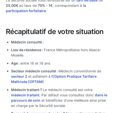
La Sécurité sociale vous rembourse sur un
tarif de base
de
25,00€
au taux de
70%
- 1€
, correspondant à
la
participation forfaitaire
.
Récapitulatif de votre situation
Médecin consulté :
Lieu de résidence :
France Métropolitaine hors Alsace-
Moselle
Age :
entre 16 et 18 ans
Secteur médecin consulté :
Médecin conventionné de
secteur 2
et adhérent à
l\'Option Pratique Tarifaire
Maîtrisée (OPTAM)
Médecin traitant ?
Le médecin consulté est votre
médecin traitant
. Par défaut vous consultez donc
dans le
parcours de soin
et bénéficiez d'une meilleure ainsi prise
en charge par la Sécurité sociale.