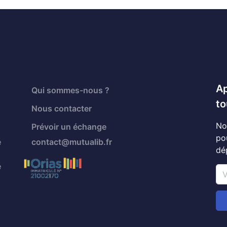
Ap
Qui sommes-nous ?
to
Nous contacter
No
Prévoir un échange
po
é
contact@mutualib.fr
dé
é