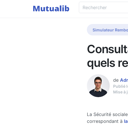
Simulateur Rembo
Consult
quels r
de
Adr
Publié 
Mise à 
La Sécurité social
correspondant à
la