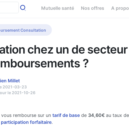
Mutuelle santé
Nos offres
A prop
ursement Consultation
ation chez un de secteur 
emboursements ?
ien Millet
le 2021-03-23
jour le 2021-10-26
e vous rembourse sur un
tarif de base
de
34,60€
au taux d
 participation forfaitaire
.