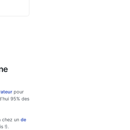
une
rateur
pour
rd'hui 95% des
n chez un
de
s !).