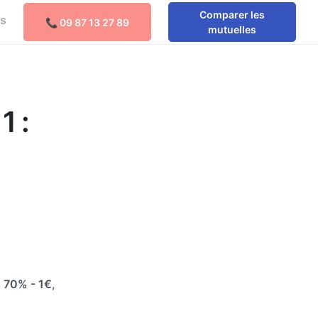
Comparer les
os
📞 09 87 13 27 89
mutuelles
1 :
e
70%
- 1€
,