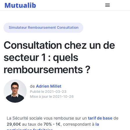
Simulateur Remboursement Consultation
Consultation chez un de
secteur 1 : quels
remboursements ?
de
Adrien Millet
Publié le 2021-03-23
Mise à jour le 2021-10-26
La Sécurité sociale vous rembourse sur un
tarif de base
de
29,60€
au taux de
70%
- 1€
, correspondant à
la