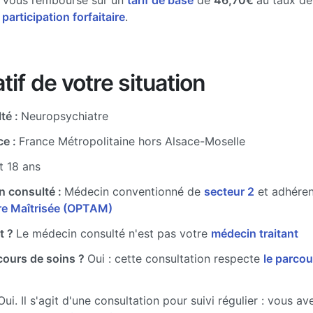
e vous rembourse sur un
tarif de base
de
46,70€
au taux d
 participation forfaitaire
.
tif de votre situation
té :
Neuropsychiatre
ce :
France Métropolitaine hors Alsace-Moselle
t 18 ans
n consulté :
Médecin conventionné de
secteur 2
et adhére
ire Maîtrisée (OPTAM)
t ?
Le médecin consulté n'est pas votre
médecin traitant
cours de soins ?
Oui : cette consultation respecte
le parcou
Oui. Il s'agit d'une consultation pour suivi régulier : vous a