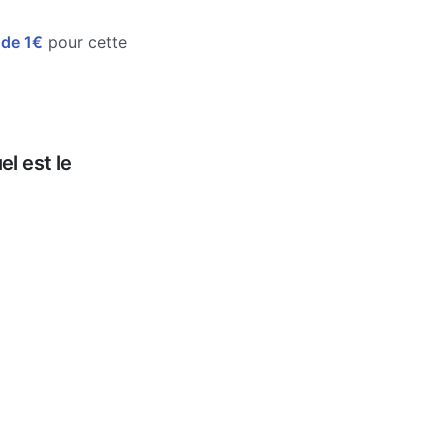
e de 1€
pour cette
l est le