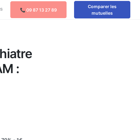
Comparer les
os
📞 09 87 13 27 89
mutuelles
hiatre
AM :