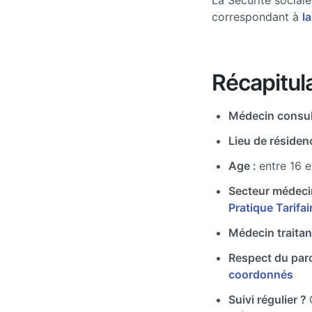
La Sécurité social
correspondant à
la
Récapitula
Médecin consul
Lieu de résiden
Age :
entre 16 e
Secteur médeci
Pratique Tarifa
Médecin traitan
Respect du par
coordonnés
Suivi régulier ?