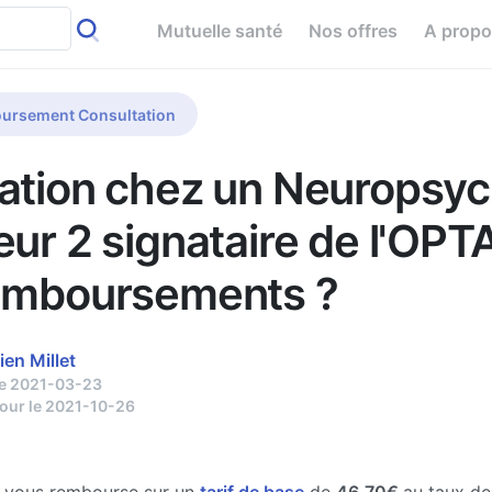
Mutuelle santé
Nos offres
A prop
ursement Consultation
ation chez un Neuropsyc
eur 2 signataire de l'OPT
emboursements ?
ien Millet
le 2021-03-23
jour le 2021-10-26