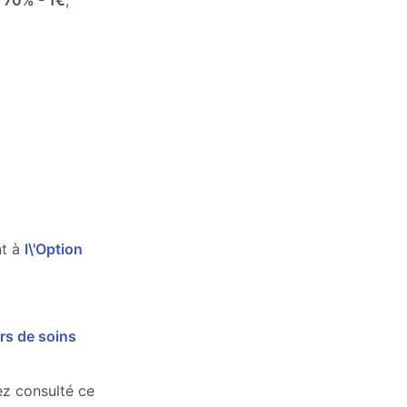
e
70%
- 1€
,
nt à
l\'Option
rs de soins
vez consulté ce