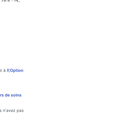
e
70%
- 1€
,
nt à
l\'Option
rs de soins
us n'avez pas