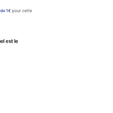
e de 1€
pour cette
l est le