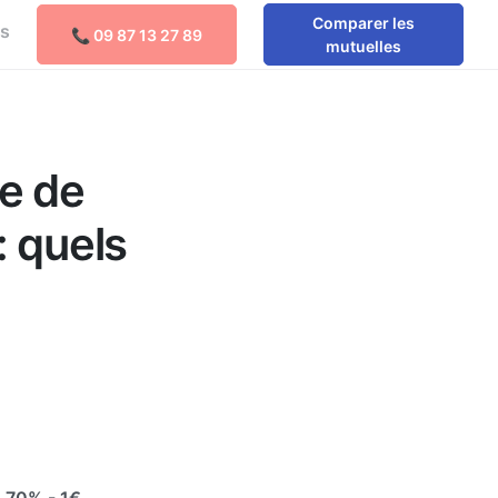
Comparer les
os
📞 09 87 13 27 89
mutuelles
e de
: quels