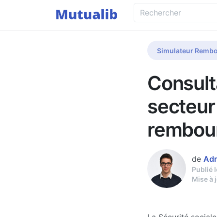
Simulateur Rembo
Consult
secteur
rembou
de
Adr
Publié 
Mise à 