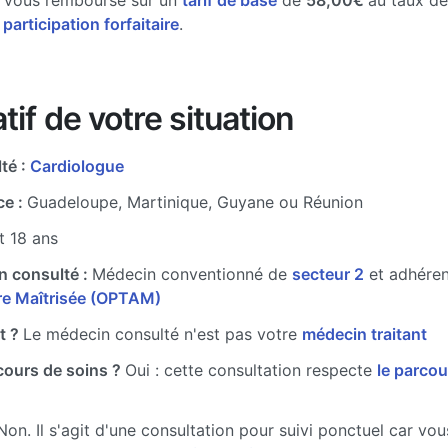
e vous rembourse sur un
tarif de base
de
58,00€
au taux d
 participation forfaitaire
.
tif de votre situation
té :
Cardiologue
ce :
Guadeloupe, Martinique, Guyane ou Réunion
t 18 ans
n consulté :
Médecin conventionné de
secteur 2
et adhére
ire Maîtrisée (OPTAM)
t ?
Le médecin consulté n'est pas votre
médecin traitant
cours de soins ?
Oui : cette consultation respecte
le parcou
Non. Il s'agit d'une consultation pour suivi ponctuel car vo