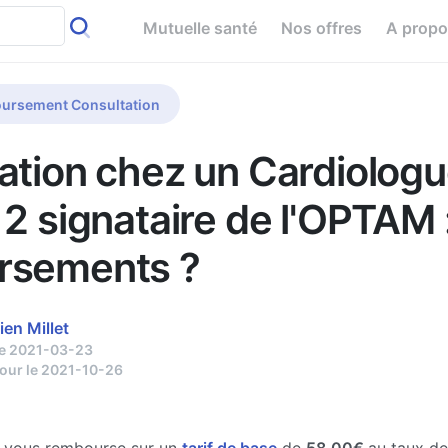
Mutuelle santé
Nos offres
A prop
ursement Consultation
ation chez un Cardiologu
 2 signataire de l'OPTAM 
rsements ?
ien Millet
le 2021-03-23
jour le 2021-10-26