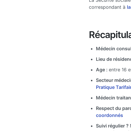
La Sécurité social
correspondant à
la
Récapitula
Médecin consul
Lieu de résiden
Age :
entre 16 e
Secteur médeci
Pratique Tarifa
Médecin traitan
Respect du par
coordonnés
Suivi régulier ?