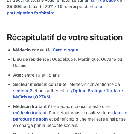
La Sécurité sociale vous rembourse sur un
tarif de base
de
25,30€
au taux de
70%
- 1€
, correspondant à
la
participation forfaitaire
.
Récapitulatif de votre situation
Médecin consulté :
Cardiologue
Lieu de résidence :
Guadeloupe, Martinique, Guyane ou
Réunion
Age :
entre 16 et 18 ans
Secteur médecin consulté :
Médecin conventionné de
secteur 2
et non adhérent à
l\'Option Pratique Tarifaire
Maîtrisée (OPTAM)
Médecin traitant ?
Le médecin consulté est votre
médecin traitant
. Par défaut vous consultez donc
dans le
parcours de soin
et bénéficiez d'une meilleure ainsi prise
en charge par la Sécurité sociale.