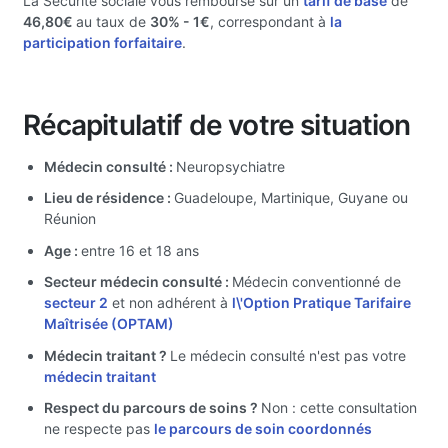
La Sécurité sociale vous rembourse sur un
tarif de base
de
46,80€
au taux de
30%
- 1€
, correspondant à
la
participation forfaitaire
.
Récapitulatif de votre situation
Médecin consulté :
Neuropsychiatre
Lieu de résidence :
Guadeloupe, Martinique, Guyane ou
Réunion
Age :
entre 16 et 18 ans
Secteur médecin consulté :
Médecin conventionné de
secteur 2
et non adhérent à
l\'Option Pratique Tarifaire
Maîtrisée (OPTAM)
Médecin traitant ?
Le médecin consulté n'est pas votre
médecin traitant
Respect du parcours de soins ?
Non : cette consultation
ne respecte pas
le parcours de soin coordonnés