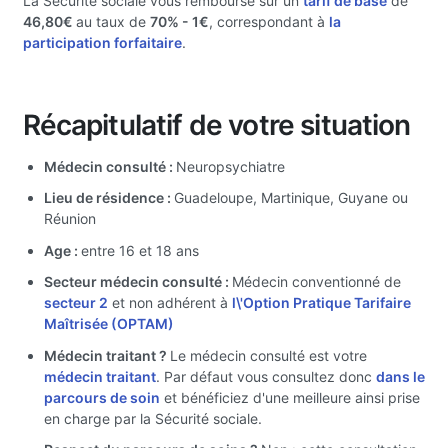
La Sécurité sociale vous rembourse sur un
tarif de base
de
46,80€
au taux de
70%
- 1€
, correspondant à
la
participation forfaitaire
.
Récapitulatif de votre situation
Médecin consulté :
Neuropsychiatre
Lieu de résidence :
Guadeloupe, Martinique, Guyane ou
Réunion
Age :
entre 16 et 18 ans
Secteur médecin consulté :
Médecin conventionné de
secteur 2
et non adhérent à
l\'Option Pratique Tarifaire
Maîtrisée (OPTAM)
Médecin traitant ?
Le médecin consulté est votre
médecin traitant
. Par défaut vous consultez donc
dans le
parcours de soin
et bénéficiez d'une meilleure ainsi prise
en charge par la Sécurité sociale.