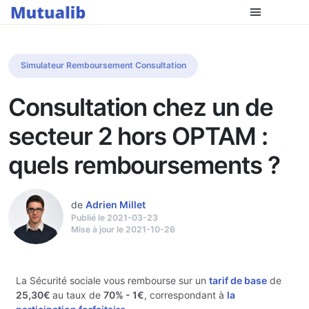
Simulateur Remboursement Consultation
Consultation chez un de
secteur 2 hors OPTAM :
quels remboursements ?
de
Adrien Millet
Publié le 2021-03-23
Mise à jour le 2021-10-26
La Sécurité sociale vous rembourse sur un
tarif de base
de
25,30€
au taux de
70%
- 1€
, correspondant à
la