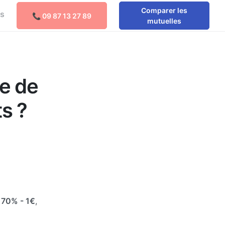
Comparer les
os
📞 09 87 13 27 89
mutuelles
e de
s ?
e
70%
- 1€
,