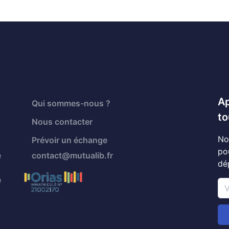
Ap
Qui sommes-nous ?
to
Nous contacter
No
Prévoir un échange
po
é
contact@mutualib.fr
dé
é