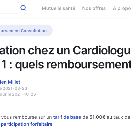
Mutuelle santé
Nos offres
A prop
ursement Consultation
ation chez un Cardiologu
 1 : quels remboursement
ien Millet
le 2021-03-23
jour le 2021-10-26
e vous rembourse sur un
tarif de base
de
51,00€
au taux d
 participation forfaitaire
.