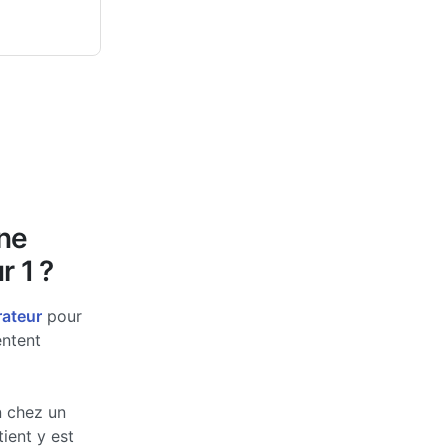
une
r 1 ?
rateur
pour
entent
n chez un
tient y est