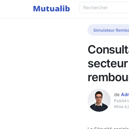
Simulateur Rembo
Consult
secteur
rembou
de
Adr
Publié 
Mise à 