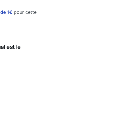
e de 1€
pour cette
l est le