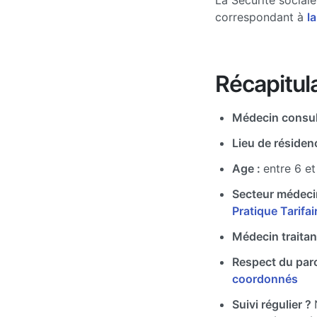
La Sécurité social
correspondant à
la
Récapitula
Médecin consul
Lieu de résiden
Age :
entre 6 et
Secteur médeci
Pratique Tarifa
Médecin traitan
Respect du par
coordonnés
Suivi régulier ?