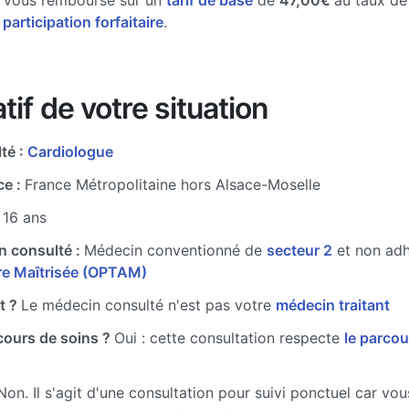
e vous rembourse sur un
tarif de base
de
47,00€
au taux d
 participation forfaitaire
.
tif de votre situation
té :
Cardiologue
ce :
France Métropolitaine hors Alsace-Moselle
 16 ans
n consulté :
Médecin conventionné de
secteur 2
et non ad
ire Maîtrisée (OPTAM)
t ?
Le médecin consulté n'est pas votre
médecin traitant
cours de soins ?
Oui : cette consultation respecte
le parcou
Non. Il s'agit d'une consultation pour suivi ponctuel car vo