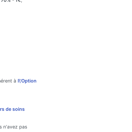
e
70%
- 1€
,
hérent à
l\'Option
rs de soins
us n'avez pas