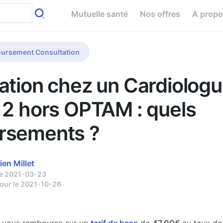
Mutuelle santé
Nos offres
A prop
ursement Consultation
ation chez un Cardiologu
 2 hors OPTAM : quels
rsements ?
ien Millet
le 2021-03-23
jour le 2021-10-26