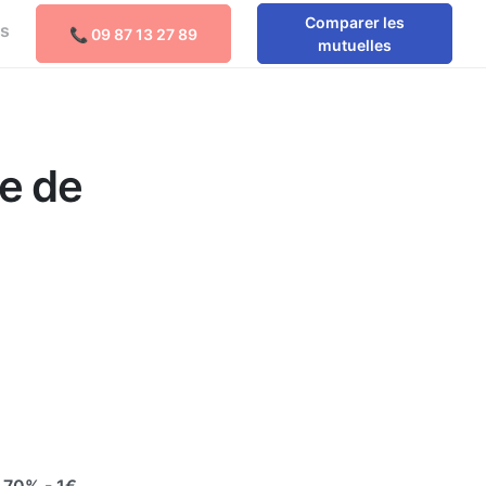
Comparer les
os
📞 09 87 13 27 89
mutuelles
e de