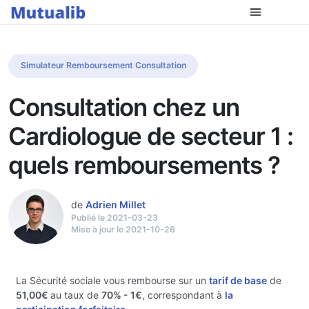
Simulateur Remboursement Consultation
Consultation chez un
Cardiologue de secteur 1 :
quels remboursements ?
de
Adrien Millet
Publié le 2021-03-23
Mise à jour le 2021-10-26
La Sécurité sociale vous rembourse sur un
tarif de base
de
51,00€
au taux de
70%
- 1€
, correspondant à
la