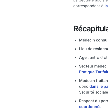
La Sécurité social
correspondant à
la
Récapitula
Médecin consul
Lieu de résiden
Age :
entre 6 et
Secteur médeci
Pratique Tarifa
Médecin traitan
donc
dans le p
Sécurité sociale
Respect du par
coordonnés