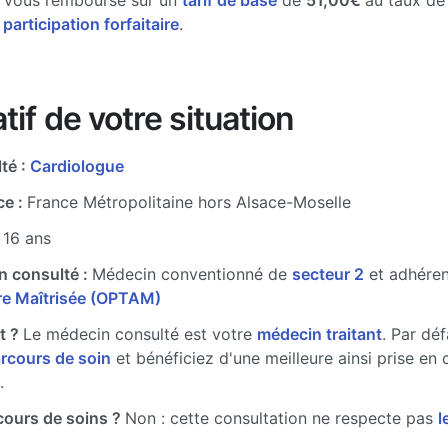
e vous rembourse sur un
tarif de base
de
51,00€
au taux d
 participation forfaitaire
.
tif de votre situation
té :
Cardiologue
ce :
France Métropolitaine hors Alsace-Moselle
 16 ans
n consulté :
Médecin conventionné de
secteur 2
et adhére
ire Maîtrisée (OPTAM)
t ?
Le médecin consulté est votre
médecin traitant
. Par dé
arcours de soin
et bénéficiez d'une meilleure ainsi prise en 
.
cours de soins ?
Non : cette consultation ne respecte pas
l