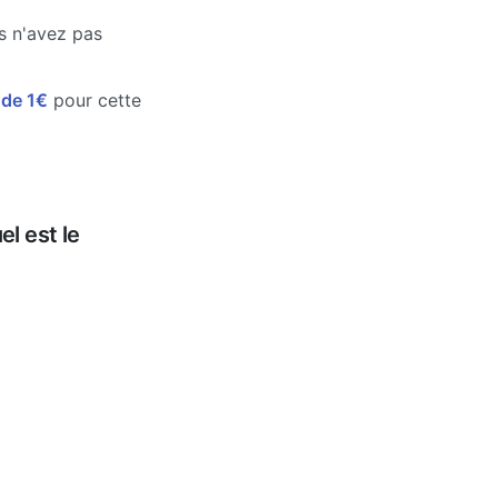
us n'avez pas
e de 1€
pour cette
l est le