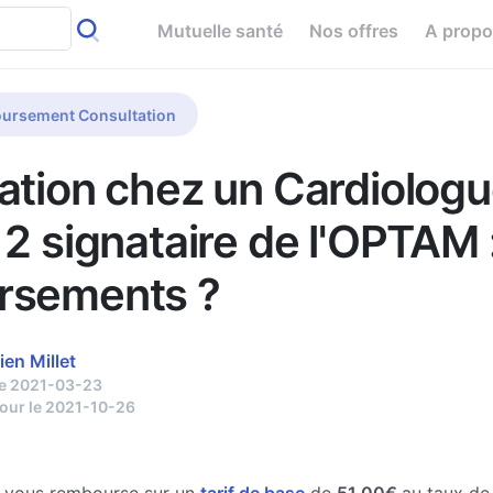
Mutuelle santé
Nos offres
A prop
ursement Consultation
ation chez un Cardiologu
 2 signataire de l'OPTAM 
rsements ?
ien Millet
le 2021-03-23
jour le 2021-10-26