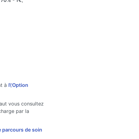
e
70%
- 1€
,
nt à
l\'Option
faut vous consultez
charge par la
e parcours de soin