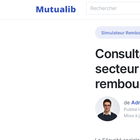
Simulateur Rembo
Consult
secteur
rembou
de
Adr
Publié 
Mise à 