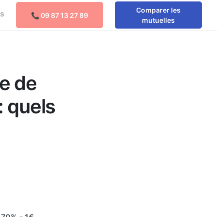
Comparer les
os
📞 09 87 13 27 89
mutuelles
e de
: quels