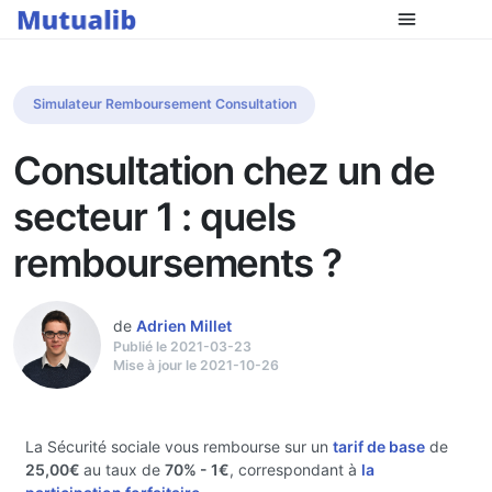
Simulateur Remboursement Consultation
Consultation chez un de
secteur 1 : quels
remboursements ?
de
Adrien Millet
Publié le 2021-03-23
Mise à jour le 2021-10-26
La Sécurité sociale vous rembourse sur un
tarif de base
de
25,00€
au taux de
70%
- 1€
, correspondant à
la