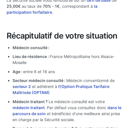
La Sécurité sociale vous rembourse sur un
tarif de base
de
25,00€
au taux de
70%
- 1€
, correspondant à
la
participation forfaitaire
.
Récapitulatif de votre situation
Médecin consulté :
Lieu de résidence :
France Métropolitaine hors Alsace-
Moselle
Age :
entre 6 et 16 ans
Secteur médecin consulté :
Médecin conventionné de
secteur 2
et adhérent à
l\'Option Pratique Tarifaire
Maîtrisée (OPTAM)
Médecin traitant ?
Le médecin consulté est votre
médecin traitant
. Par défaut vous consultez donc
dans le
parcours de soin
et bénéficiez d'une meilleure ainsi prise
en charge par la Sécurité sociale.