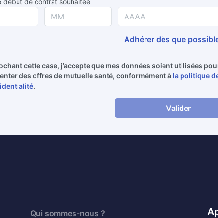
 début de contrat souhaitée
Adhérer dès que possibl
ochant cette case, j’accepte que mes données soient utilisées po
enter des offres de mutuelle santé, conformément à
la politique d
identialité
.
Valider
Ap
Qui sommes-nous ?