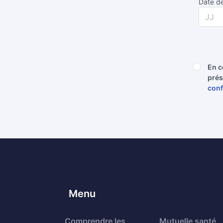
Date de
En c
prés
conf
Menu
Comprendre les
Mutuelle santé