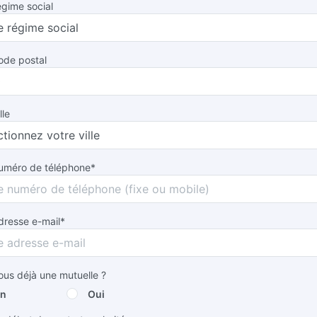
égime social
ode postal
lle
numéro de téléphone*
dresse e-mail*
us déjà une mutuelle ?
n
Oui