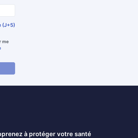
e (J+5)
ur me
e
prenez à protéger votre santé