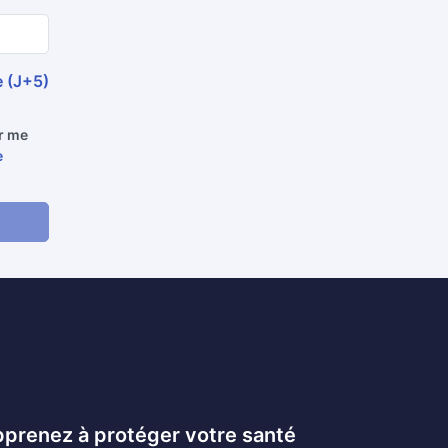
e (J+5)
ur me
e
prenez à protéger votre santé