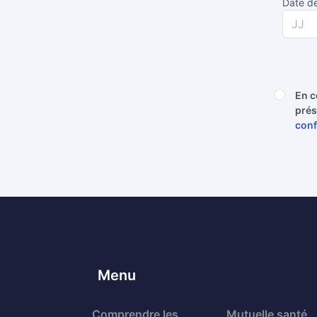
Date de
En c
prés
conf
Menu
Comprendre les
Mutuelle santé