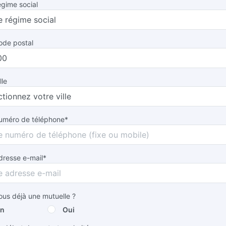
égime social
ode postal
lle
numéro de téléphone*
dresse e-mail*
us déjà une mutuelle ?
n
Oui