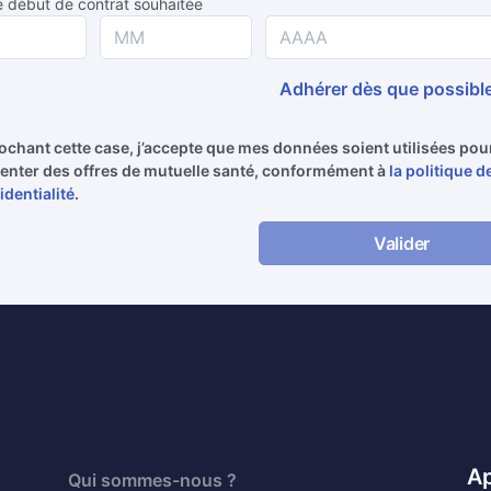
 début de contrat souhaitée
Adhérer dès que possibl
ochant cette case, j’accepte que mes données soient utilisées po
enter des offres de mutuelle santé, conformément à
la politique d
identialité
.
Valider
Ap
Qui sommes-nous ?