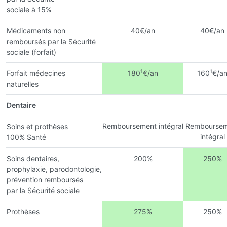
sociale à 15%
Médicaments non
40€/an
40€/an
remboursés par la Sécurité
sociale (forfait)
1
1
Forfait médecines
180
€/an
160
€/a
naturelles
Dentaire
Remboursement intégral
Remboursem
Soins et prothèses
intégral
100% Santé
Soins dentaires,
200%
250%
prophylaxie, parodontologie,
prévention remboursés
par la Sécurité sociale
Prothèses
275%
250%