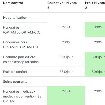
Nom contrat
Collective - Niveau
Pro + Nivea
5
2
Hospitalisation
225%
300%
Honoraires
(OPTAM ou OPTAM-CO)
Honoraires hors
200%
200%
OPTAM ou OPTAM-CO
Chambre particulière
35€/jour
80€/jour
en cas d'hospitalisation
Frais de confort
35€/jour
80€/jour
Soins courants
225%
200%
Honoraires médicaux
médecins conventionnés
OPTAM