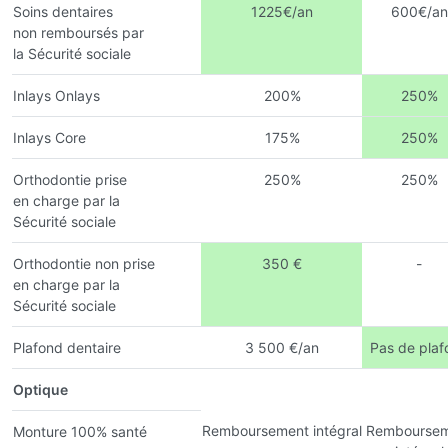
Soins dentaires
1225€/an
600€/an
non remboursés par
la Sécurité sociale
Inlays Onlays
200%
250%
Inlays Core
175%
250%
Orthodontie prise
250%
250%
en charge par la
Sécurité sociale
Orthodontie non prise
350 €
-
en charge par la
Sécurité sociale
Plafond dentaire
3 500 €/an
Pas de plaf
Optique
Remboursement intégral
Remboursem
Monture 100% santé