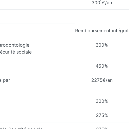
1
300
€/an
Remboursement intégral
arodontologie,
300%
écurité sociale
450%
s par
2275€/an
300%
275%