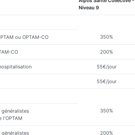
Alptis Santé Collective -
Niveau 9
350%
l'OPTAM ou OPTAM-CO
PTAM-CO
200%
ospitalisation
55€/jour
55€/jour
350%
généralistes
de l'OPTAM
généralistes
200%