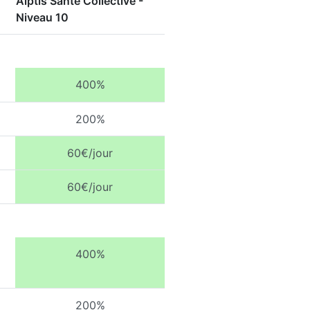
Alptis Santé Collective -
Niveau 10
400%
200%
60€/jour
60€/jour
400%
200%