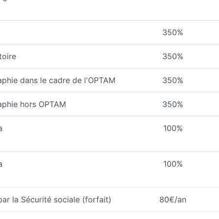
350%
toire
350%
aphie dans le cadre de l'OPTAM
350%
raphie hors OPTAM
350%
a
100%
a
100%
 la Sécurité sociale (forfait)
80€/an