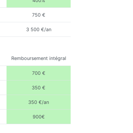
400%
750 €
3 500 €/an
Remboursement intégral
700 €
350 €
350 €/an
900€