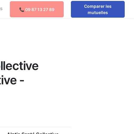
Comparer les
os
📞 09 87 13 27 89
Comparer les mutuelles
mutuelles
e
llective
ive -