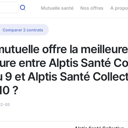
Mutuelle santé
Nos offres
A prop
Comparer 2 contrats
utuelle offre la meilleur
ure entre Alptis Santé Co
 9 et Alptis Santé Collect
10 ?
02-05