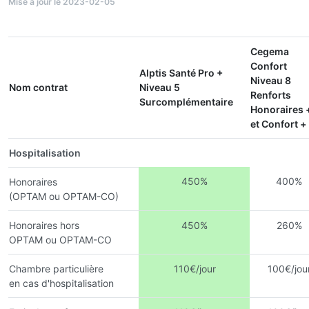
Mise à jour le 2023-02-05
Cegema
Confort
Alptis Santé Pro +
Niveau 8
Nom contrat
Niveau 5
Renforts
Surcomplémentaire
Honoraires 
et Confort +
Hospitalisation
450%
400%
Honoraires
(OPTAM ou OPTAM-CO)
Honoraires hors
450%
260%
OPTAM ou OPTAM-CO
Chambre particulière
110€/jour
100€/jou
en cas d'hospitalisation