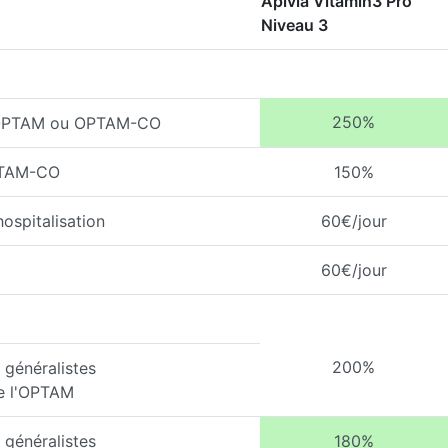
Apivia Vitamin3 Pro
Niveau 3
250%
l'OPTAM ou OPTAM-CO
PTAM-CO
150%
ospitalisation
60€/jour
60€/jour
200%
généralistes
de l'OPTAM
généralistes
180%