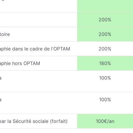
200%
toire
200%
aphie dans le cadre de l'OPTAM
200%
raphie hors OPTAM
180%
a
100%
a
100%
 la Sécurité sociale (forfait)
100€/an