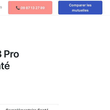
Comparer les
os
📞 09 87 13 27 89
Comparer les mutuelles
mutuelles
e
3 Pro
nté