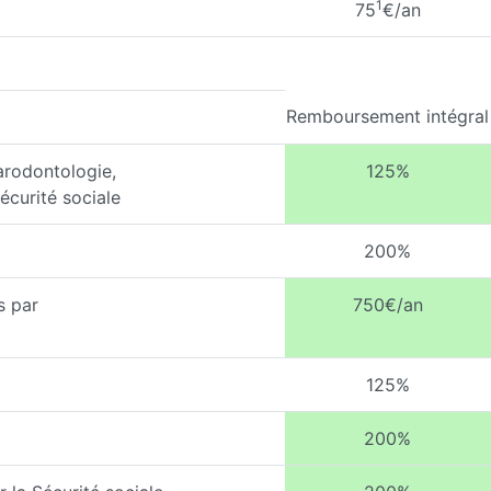
1
75
€/an
Remboursement intégral
arodontologie,
125%
écurité sociale
200%
s par
750€/an
125%
200%