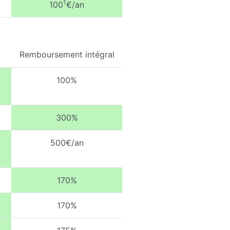
1
100
€/an
Remboursement intégral
100%
300%
500€/an
170%
170%