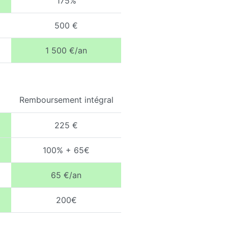
175%
500 €
1 500 €/an
Remboursement intégral
225 €
100% + 65€
65 €/an
200€