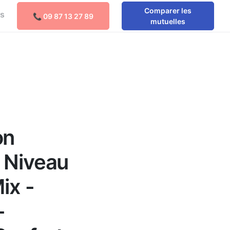
Comparer les
os
📞 09 87 13 27 89
Comparer les mutuelles
mutuelles
e
on
é Niveau
ix -
-