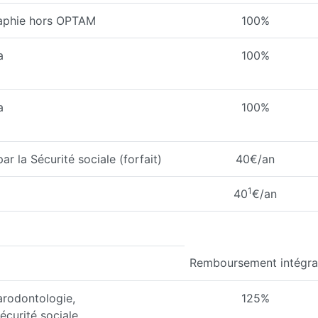
raphie hors OPTAM
100%
a
100%
a
100%
 la Sécurité sociale (forfait)
40€/an
1
40
€/an
Remboursement intégra
arodontologie,
125%
écurité sociale