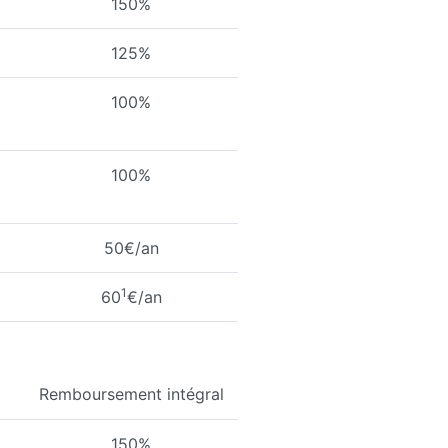
150%
125%
100%
100%
50€/an
1
60
€/an
Remboursement intégral
150%