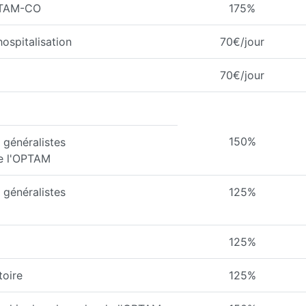
PTAM-CO
175%
ospitalisation
70€/jour
70€/jour
150%
généralistes
de l'OPTAM
généralistes
125%
125%
toire
125%