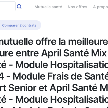
Mutuelle santé
Nos offres
A prop
Comparer 2 contrats
utuelle offre la meilleur
ure entre April Santé Mix
té - Module Hospitalisati
4 - Module Frais de Sant
t Senior et April Santé M
té - Module Hospitalisati