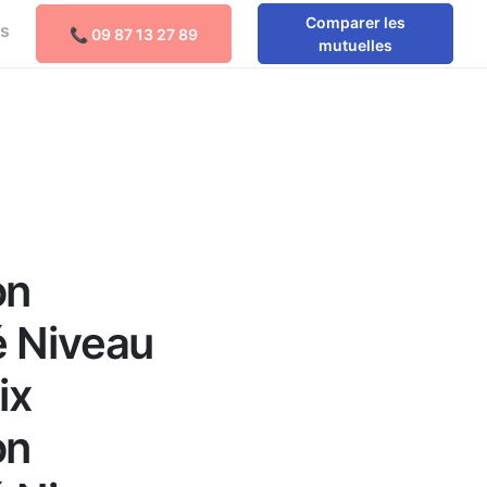
Comparer les
os
📞 09 87 13 27 89
Comparer les mutuelles
mutuelles
e
on
é Niveau
ix
on