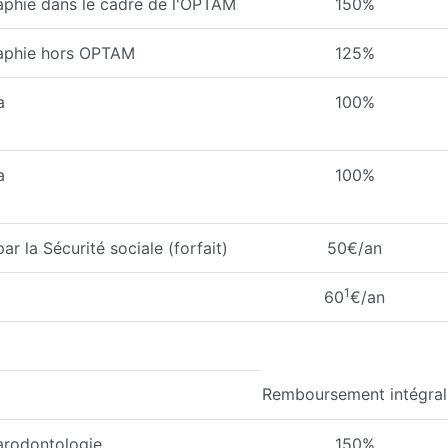
aphie dans le cadre de l'OPTAM
150%
raphie hors OPTAM
125%
a
100%
a
100%
 la Sécurité sociale (forfait)
50€/an
1
60
€/an
Remboursement intégral
arodontologie,
150%