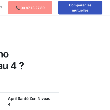
Comparer les
os
📞 09 87 13 27 89
Comparer les mutuelles
mutuelles
e
mo
au 4 ?
u
April Santé Zen Niveau
4