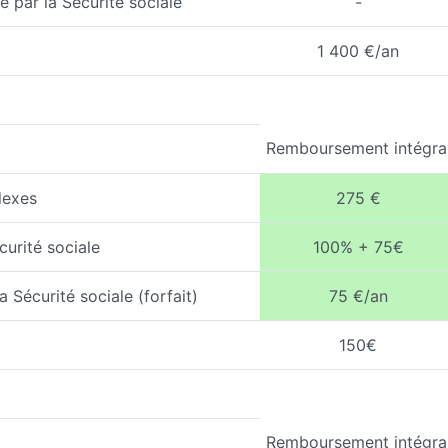
 par la Sécurité sociale
-
1 400 €/an
Remboursement intégra
lexes
275 €
curité sociale
100% + 75€
 Sécurité sociale (forfait)
75 €/an
150€
Remboursement intégra