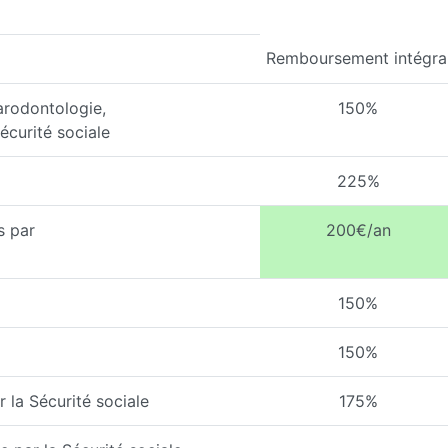
Remboursement intégra
arodontologie,
150%
écurité sociale
225%
s par
200€/an
150%
150%
 la Sécurité sociale
175%