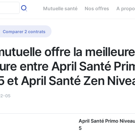
Mutuelle santé
Nos offres
A prop
Comparer 2 contrats
utuelle offre la meilleur
ure entre April Santé Pri
5 et April Santé Zen Nive
02-05
April Santé Primo Nivea
5