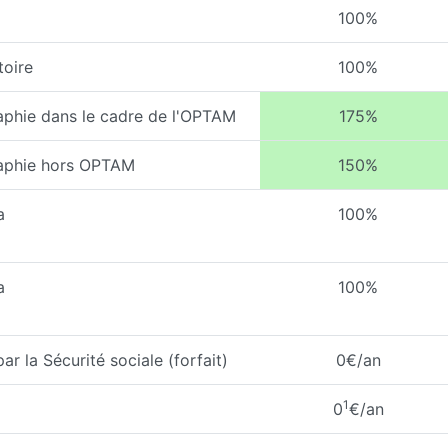
100%
toire
100%
aphie dans le cadre de l'OPTAM
175%
raphie hors OPTAM
150%
a
100%
a
100%
 la Sécurité sociale (forfait)
0€/an
1
0
€/an