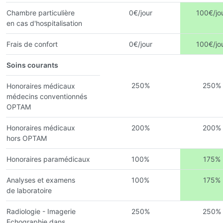
Chambre particulière
0€/jour
100€/jo
en cas d'hospitalisation
Frais de confort
0€/jour
100€/jo
Soins courants
250%
250%
Honoraires médicaux
médecins conventionnés
OPTAM
Honoraires médicaux
200%
200%
hors OPTAM
Honoraires paramédicaux
100%
175%
Analyses et examens
100%
175%
de laboratoire
Radiologie - Imagerie
250%
250%
Echographie dans