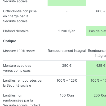
Sécurité sociale
Orthodontie non prise
-
600 €
en charge par la
Sécurité sociale
Plafond dentaire
2 200 €/an
Pas de pla
Optique
Remboursement intégral
Rembourse
Monture 100% santé
intégra
Monture avec des
350 €
425 €
verres complexes
Lentilles remboursées par
100% + 125€
100% + 1
la Sécurité sociale
Lentilles non
100 €/an
200 €/a
remboursées par la
Sécurité sociale (forfait)