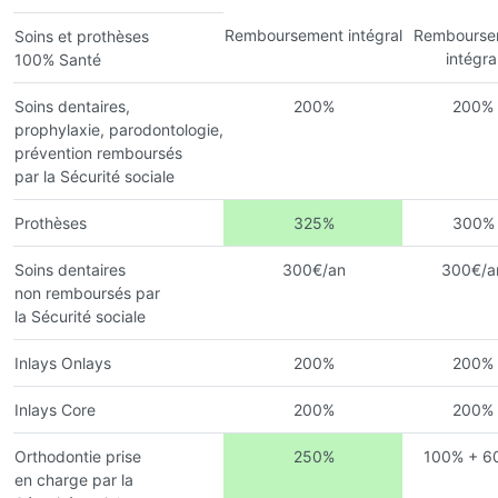
Remboursement intégral
Rembourse
Soins et prothèses
intégra
100% Santé
Soins dentaires,
200%
200%
prophylaxie, parodontologie,
prévention remboursés
par la Sécurité sociale
Prothèses
325%
300%
Soins dentaires
300€/an
300€/a
non remboursés par
la Sécurité sociale
Inlays Onlays
200%
200%
Inlays Core
200%
200%
Orthodontie prise
250%
100% + 6
en charge par la