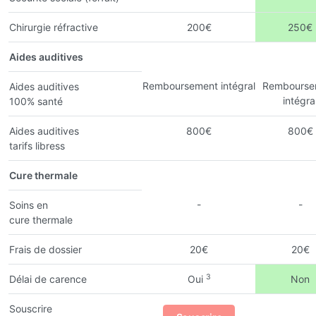
Chirurgie réfractive
200€
250€
Aides auditives
Remboursement intégral
Rembourse
Aides auditives
intégra
100% santé
Aides auditives
800€
800€
tarifs libress
Cure thermale
-
-
Soins en
cure thermale
Frais de dossier
20€
20€
3
Délai de carence
Oui
Non
Souscrire