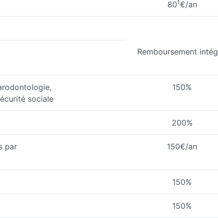
1
80
€/an
Remboursement intég
arodontologie,
150%
écurité sociale
200%
s par
150€/an
150%
150%