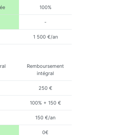
ée
100%
-
1 500 €/an
ral
Remboursement
intégral
250 €
100% + 150 €
150 €/an
0€