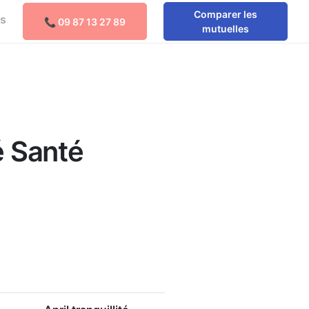
Comparer les
os
📞 09 87 13 27 89
Comparer les mutuelles
mutuelles
e
é Santé