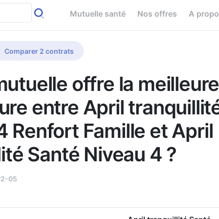
Mutuelle santé
Nos offres
A prop
Comparer 2 contrats
utuelle offre la meilleur
re entre April tranquillit
 Renfort Famille et April
lité Santé Niveau 4 ?
02-05