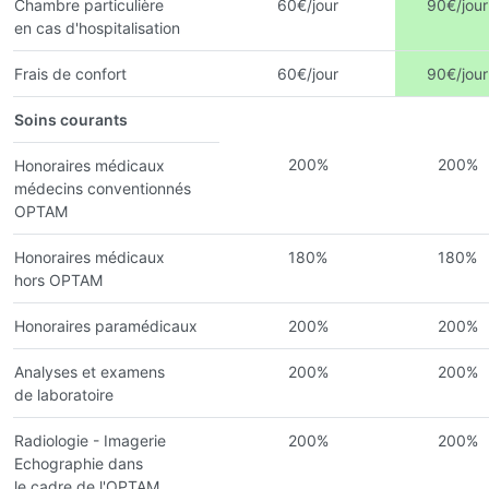
Chambre particulière
60€/jour
90€/jour
en cas d'hospitalisation
Frais de confort
60€/jour
90€/jour
Soins courants
200%
200%
Honoraires médicaux
médecins conventionnés
OPTAM
Honoraires médicaux
180%
180%
hors OPTAM
Honoraires paramédicaux
200%
200%
Analyses et examens
200%
200%
de laboratoire
Radiologie - Imagerie
200%
200%
Echographie dans
le cadre de l'OPTAM