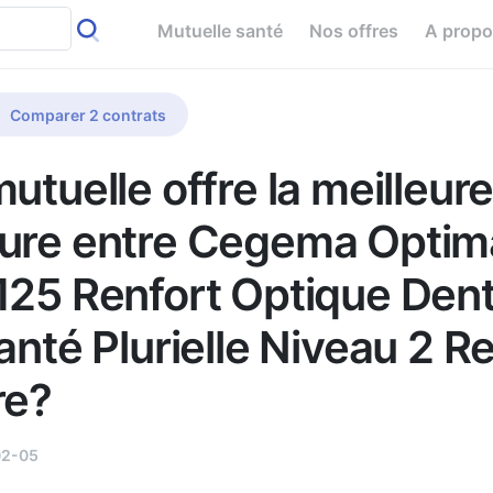
Mutuelle santé
Nos offres
A prop
Comparer 2 contrats
utuelle offre la meilleur
ure entre Cegema Optim
125 Renfort Optique Dent
anté Plurielle Niveau 2 R
re?
02-05