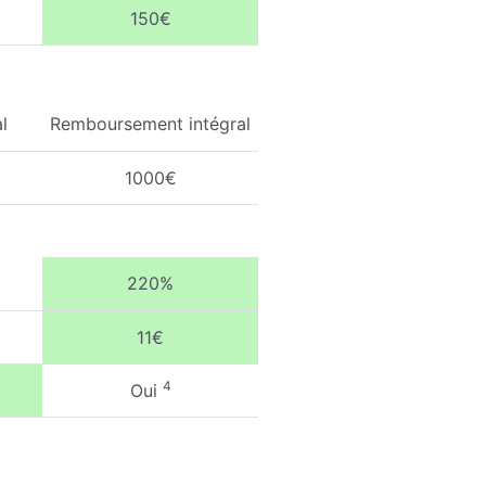
150€
l
Remboursement intégral
1000€
220%
11€
4
Oui