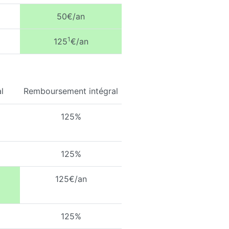
50€/an
1
125
€/an
l
Remboursement intégral
125%
125%
125€/an
125%