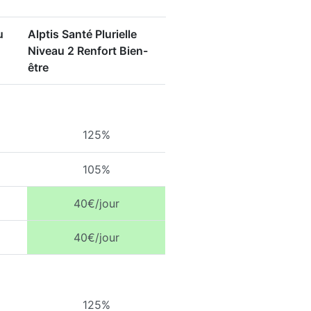
u
Alptis Santé Plurielle
Niveau 2 Renfort Bien-
être
125%
105%
40€/jour
40€/jour
125%