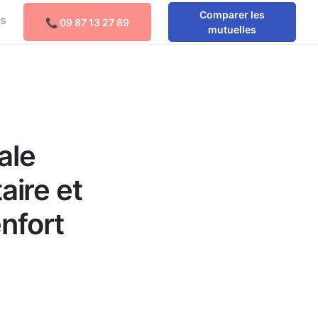
Comparer les
os
📞 09 87 13 27 89
Comparer les mutuelles
mutuelles
e
ale
aire et
enfort