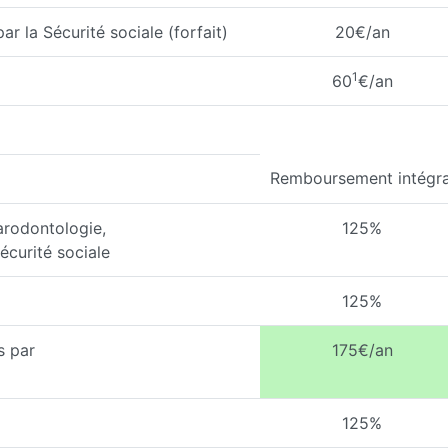
 la Sécurité sociale (forfait)
20€/an
1
60
€/an
Remboursement intégra
arodontologie,
125%
écurité sociale
125%
s par
175€/an
125%