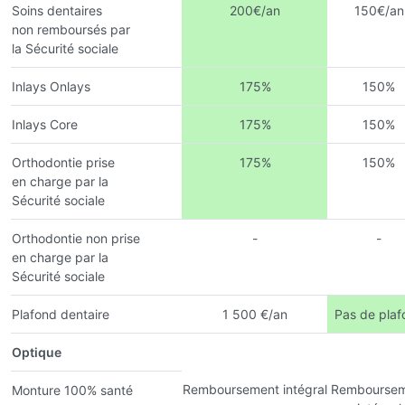
Soins dentaires
200€/an
150€/an
non remboursés par
la Sécurité sociale
Inlays Onlays
175%
150%
Inlays Core
175%
150%
Orthodontie prise
175%
150%
en charge par la
Sécurité sociale
Orthodontie non prise
-
-
en charge par la
Sécurité sociale
Plafond dentaire
1 500 €/an
Pas de plaf
Optique
Remboursement intégral
Remboursem
Monture 100% santé