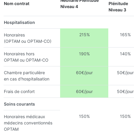
Néoliane Plénitude
Nom contrat
Plénitude
Niveau 4
Niveau 3
Hospitalisation
215%
165%
Honoraires
(OPTAM ou OPTAM-CO)
Honoraires hors
190%
140%
OPTAM ou OPTAM-CO
Chambre particulière
60€/jour
50€/jour
en cas d'hospitalisation
Frais de confort
60€/jour
50€/jour
Soins courants
150%
150%
Honoraires médicaux
médecins conventionnés
OPTAM