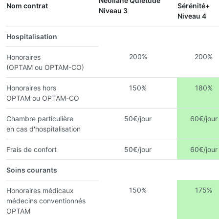
Néoliane Quiétude
Nom contrat
Sérénité+
Niveau 3
Niveau 4
Hospitalisation
200%
200%
Honoraires
(OPTAM ou OPTAM-CO)
Honoraires hors
150%
180%
OPTAM ou OPTAM-CO
Chambre particulière
50€/jour
60€/jour
en cas d'hospitalisation
Frais de confort
50€/jour
60€/jour
Soins courants
150%
175%
Honoraires médicaux
médecins conventionnés
OPTAM