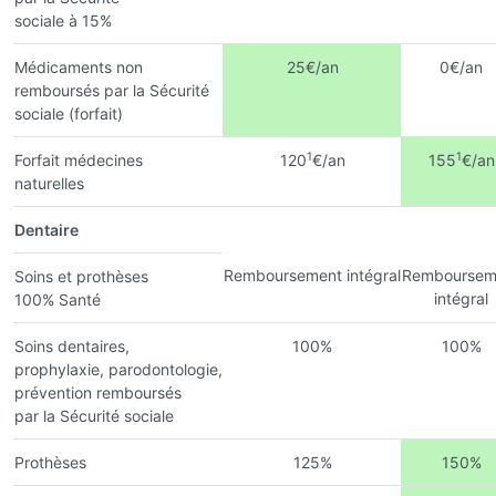
sociale à 15%
Médicaments non
25€/an
0€/an
remboursés par la Sécurité
sociale (forfait)
1
1
Forfait médecines
120
€/an
155
€/an
naturelles
Dentaire
Remboursement intégral
Remboursem
Soins et prothèses
intégral
100% Santé
Soins dentaires,
100%
100%
prophylaxie, parodontologie,
prévention remboursés
par la Sécurité sociale
Prothèses
125%
150%