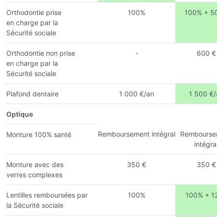
Orthodontie prise
100%
100% + 5
en charge par la
Sécurité sociale
Orthodontie non prise
-
600 €
en charge par la
Sécurité sociale
Plafond dentaire
1 000 €/an
1 500 €/
Optique
Remboursement intégral
Rembourse
Monture 100% santé
intégra
Monture avec des
350 €
350 €
verres complexes
Lentilles remboursées par
100%
100% + 1
la Sécurité sociale