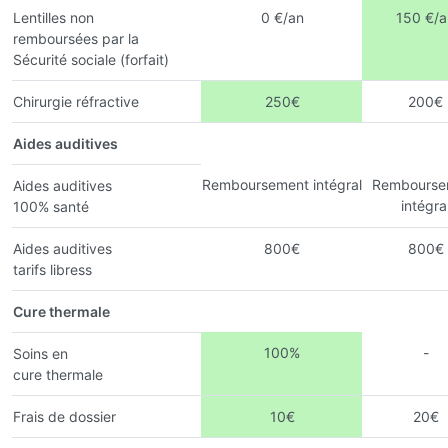
Lentilles non
0 €/an
150 €/a
remboursées par la
Sécurité sociale (forfait)
Chirurgie réfractive
250€
200€
Aides auditives
Remboursement intégral
Rembourse
Aides auditives
intégra
100% santé
Aides auditives
800€
800€
tarifs libress
Cure thermale
100%
-
Soins en
cure thermale
Frais de dossier
10€
20€