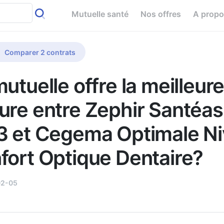
Mutuelle santé
Nos offres
A prop
Comparer 2 contrats
utuelle offre la meilleur
ure entre Zephir Santéas
3 et Cegema Optimale N
fort Optique Dentaire?
02-05