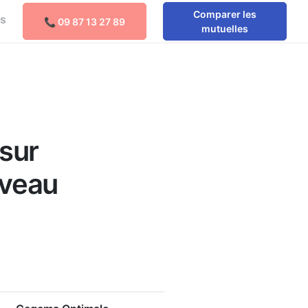
Comparer les
os
📞 09 87 13 27 89
Comparer les mutuelles
mutuelles
e
sur
iveau