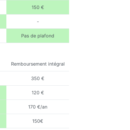
150 €
-
Pas de plafond
Remboursement intégral
350 €
120 €
170 €/an
150€