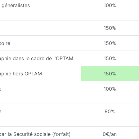
généralistes
100%
150%
toire
150%
aphie dans le cadre de l'OPTAM
150%
raphie hors OPTAM
150%
a
100%
a
90%
 la Sécurité sociale (forfait)
0€/an