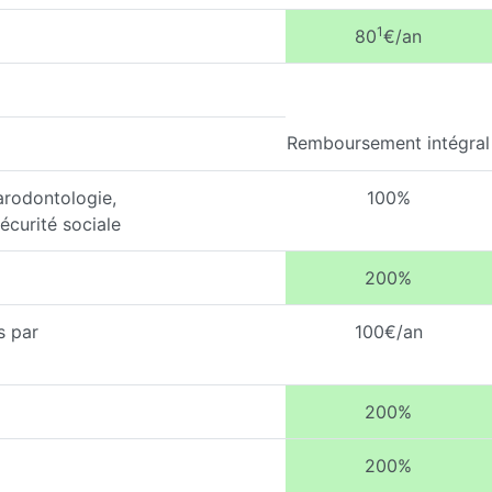
1
80
€/an
Remboursement intégral
arodontologie,
100%
écurité sociale
200%
s par
100€/an
200%
200%