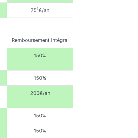
1
75
€/an
Remboursement intégral
150%
150%
200€/an
150%
150%