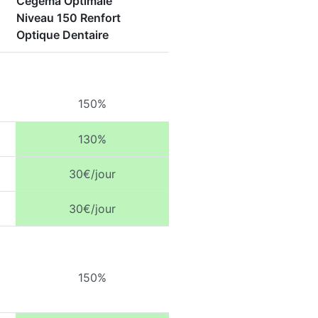
Cegema Optimale
Niveau 150 Renfort
Optique Dentaire
150%
130%
30€/jour
30€/jour
150%