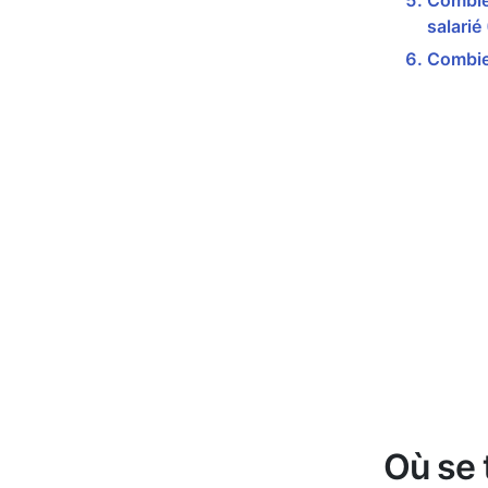
Combien
salarié
Combien
Où se 