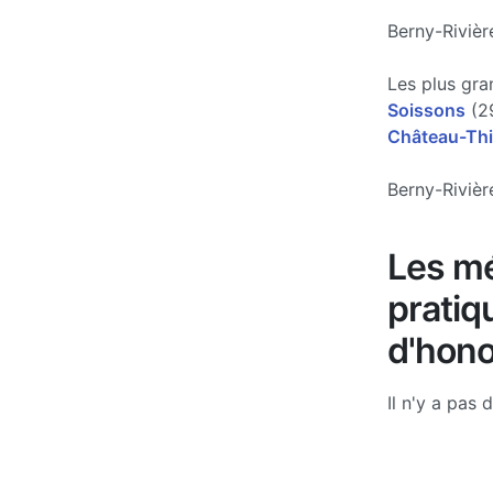
Berny-Rivièr
Les plus gra
Soissons
(29
Château-Thi
Berny-Rivièr
Les mé
pratiq
d'hono
Il n'y a pas 