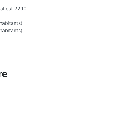
al est 2290.
abitants)
habitants)
re