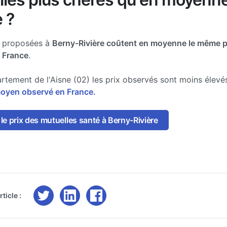
 ?
e proposées à
Berny-Rivière coûtent en moyenne le même p
a France
.
rtement de l'Aisne (02) les prix observés sont moins élev
moyen observé en France.
e prix des mutuelles santé à Berny-Rivière
ticle :