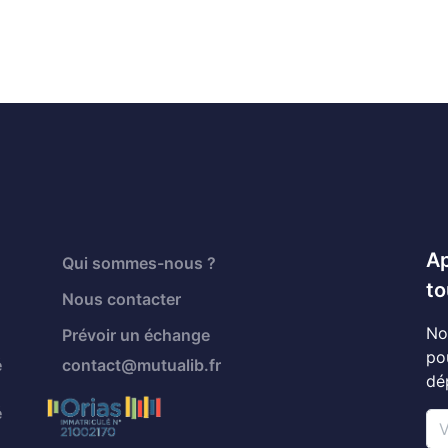
Ap
Qui sommes-nous ?
to
Nous contacter
No
Prévoir un échange
po
é
contact@mutualib.fr
dé
é