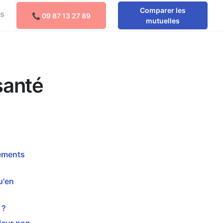
Comparer les
os
📞 09 87 13 27 89
Comparer les mutuelles
mutuelles
santé
sements
u'en
 ?