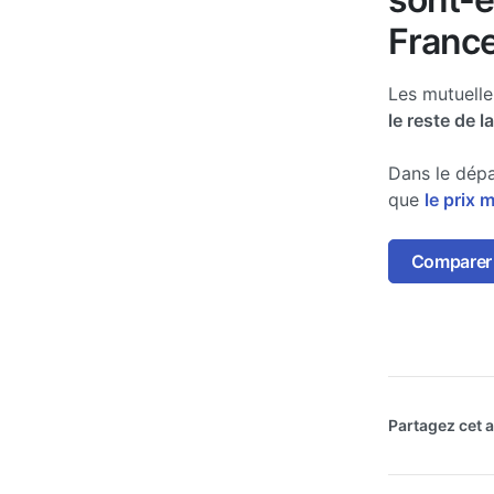
France
Les mutuell
le reste de l
Dans le dépa
que
le prix 
Comparer l
Partagez cet ar