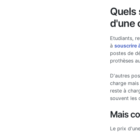
Quels s
d'une 
Etudiants, re
à
souscrire 
postes de d
prothèses au
D'autres po
charge mais 
reste à char
souvent les 
Mais c
Le prix d'un