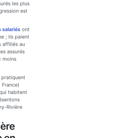
urés les plus
ogression est
 salariés
ont
 ; ils paient
affiliés au
ses assurés
c moins
 pratiquent
a France)
qui habitent
ésentons
ny-Rivière
ière
e en