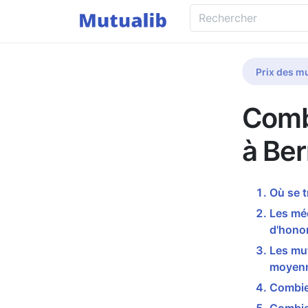
Prix des mu
Comb
à Ber
Où se t
Les méd
d'honor
Les mut
moyenn
Combien