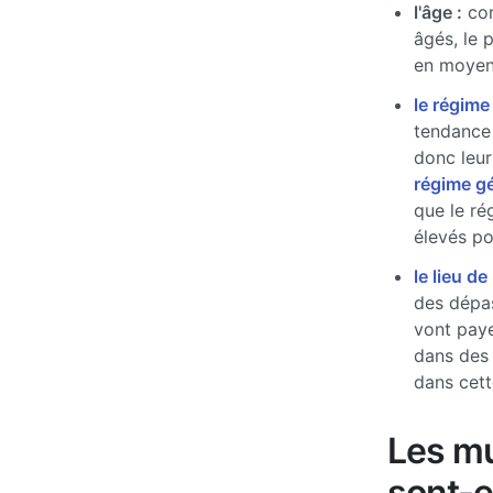
l'âge :
com
âgés, le 
en moyen
le régime
tendance 
donc leur
régime g
que le ré
élevés pou
le lieu de
des dépas
vont paye
dans des
dans cett
Les mu
sont-e