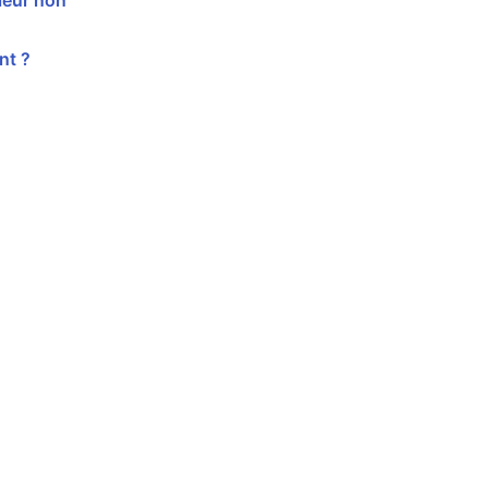
leur non
nt ?