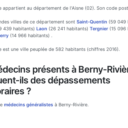
e appartient au département de l'Aisne (02). Son code post
ndes villes de ce département sont
Saint-Quentin
(59 049 h
 439 habitants)
Laon
(26 241 habitants)
Tergnier
(15 096 
erry
(14 966 habitants) .
e est une ville peuplée de 582 habitants (chiffres 2016).
decins présents à Berny-Riviè
uent-ils des dépassements
raires ?
de
médecins généralistes
à Berny-Rivière.