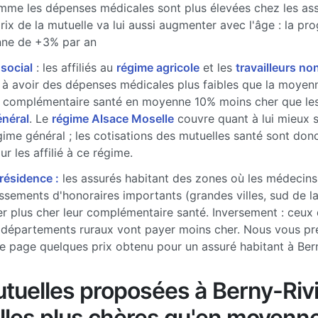
me les dépenses médicales sont plus élevées chez les ass
prix de la mutuelle va lui aussi augmenter avec l'âge : la pr
ne de +3% par an
 social
: les affiliés au
régime agricole
et les
travailleurs non
à avoir des dépenses médicales plus faibles que la moyenne
 complémentaire santé en moyenne 10% moins cher que les 
énéral
. Le
régime Alsace Moselle
couvre quant à lui mieux 
gime général ; les cotisations des mutuelles santé sont don
r les affilié à ce régime.
 résidence :
les assurés habitant des zones où les médecins
sements d'honoraires importants (grandes villes, sud de l
r plus cher leur complémentaire santé. Inversement : ceux 
 départements ruraux vont payer moins cher. Nous vous pr
e page quelques prix obtenu pour un assuré habitant à Ber
tuelles proposées à Berny-Riv
lles plus chères qu'en moyenn